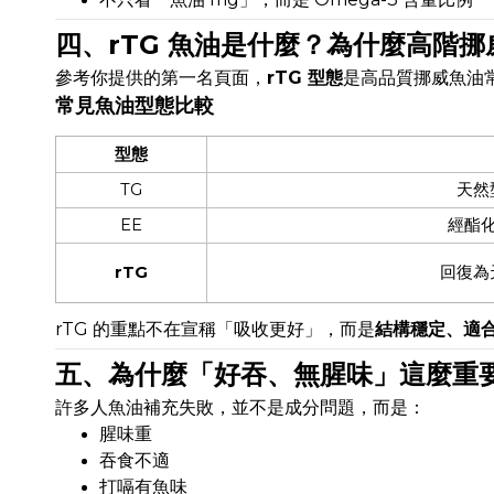
四、rTG 魚油是什麼？為什麼高階
參考你提供的第一名頁面，
rTG 型態
是高品質挪威魚油
常見魚油型態比較
型態
TG
天然
EE
經酯
rTG
回復為
rTG 的重點不在宣稱「吸收更好」，而是
結構穩定、適合
五、為什麼「好吞、無腥味」這麼重
許多人魚油補充失敗，並不是成分問題，而是：
腥味重
吞食不適
打嗝有魚味