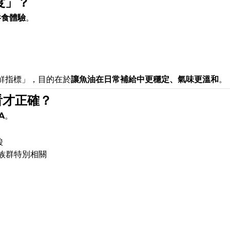
度」？
吞食體驗
。
：
新鮮指標」，目的在於
讓魚油在日常補給中更穩定、氣味更溫和
。
看才正確？
A
。
酸
族群特別相關