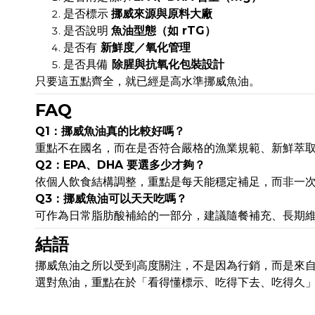
是否標示
挪威來源與原料大廠
是否說明
魚油型態（如 rTG）
是否有
新鮮度／氧化管理
是否具備
除腥與抗氧化包裝設計
只要這五點齊全，就已經是高水準挪威魚油。
FAQ
Q1：挪威魚油真的比較好嗎？
重點不在國名，而在是否符合嚴格的漁業規範、新鮮萃
Q2：EPA、DHA 要選多少才夠？
依個人飲食結構調整，重點是每天能穩定補足，而非一
Q3：挪威魚油可以天天吃嗎？
可作為日常脂肪酸補給的一部分，建議隨餐補充、長期
結語
挪威魚油之所以受到高度關注，不是因為行銷，而是來
選對魚油，重點在於「看得懂標示、吃得下去、吃得久」，這