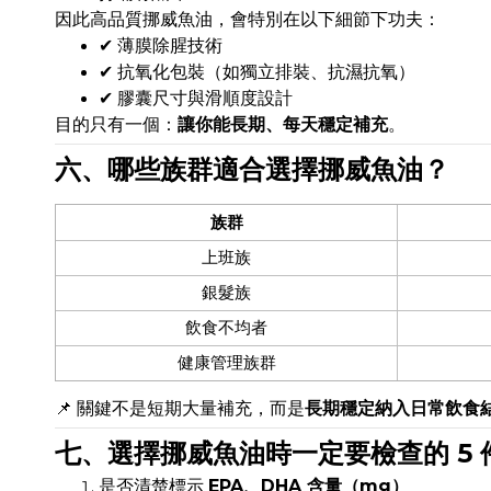
因此高品質挪威魚油，會特別在以下細節下功夫：
✔ 薄膜除腥技術
✔ 抗氧化包裝（如獨立排裝、抗濕抗氧）
✔ 膠囊尺寸與滑順度設計
目的只有一個：
讓你能長期、每天穩定補充
。
六、哪些族群適合選擇挪威魚油？
族群
上班族
銀髮族
飲食不均者
健康管理族群
📌 關鍵不是短期大量補充，而是
長期穩定納入日常飲食
七、選擇挪威魚油時一定要檢查的 5 
是否清楚標示
EPA、DHA 含量（mg）