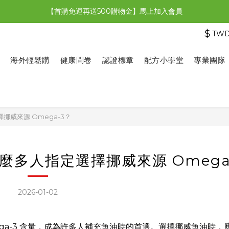
【首購免運再送500購物金】馬上加入會員
【限時特惠】全館滿1,000送500購物金！
$
TW
【限時特惠】全館滿1,000送500購物金！
海外輕鬆購
健康問卷
認證標章
配方小學堂
專業團隊
威來源 Omega-3？
多人指定選擇挪威來源 Omega
2026-01-02
a-3 含量，成為許多人補充魚油時的首選。選擇挪威魚油時，應