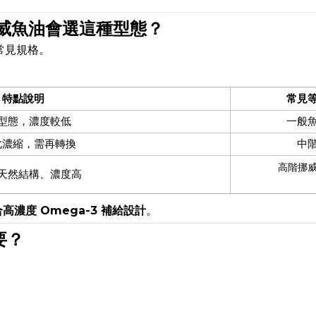
挪威魚油會選這種型態？
常見規格。
特點說明
常見
型態，濃度較低
一般
化濃縮，需再轉換
中
高階挪
天然結構、濃度高
高濃度 Omega-3 補給設計
。
要？