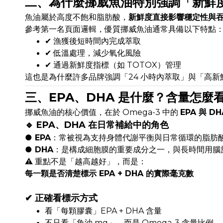
二、為什麼挪威魚油特別強調「新鮮
魚油屬於高度不飽和脂肪酸，
新鮮度直接影響穩定性與
參考第一名頁面邏輯，優質挪威魚油通常具備以下特點
✔ 漁獲後短時間內完成萃取
✔ 低溫處理，減少氧化風險
✔ 通過新鮮度指標（如 TOTOX）管理
這也是為什麼許多品牌強調「24 小時內萃取」與「高
三、EPA、DHA 是什麼？含量怎麼
挪威魚油的核心價值，在於 Omega-3 中的
EPA 與 DH
🔹 EPA、DHA 在日常補給中的角色
●
EPA
：常被視為支持身體代謝平衡與日常循環的脂肪
●
DHA
：是構成細胞膜的重要成分之一，與長時間用腦
⚠️ 重點不是「越高越好」，而是：
每一顆是否清楚標示 EPA + DHA 的實際毫克數
✔ 正確看標示方式
看「每顆膠囊」EPA + DHA 含量
不只看「魚油 mg」，而是 Omega-3 含量比例