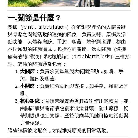
一.關節是什麼？
關節（joint，articulation）在解剖學裡指的人體骨骼
與骨骼之間能活動的連接的部位，負責支撐、緩衝與活
動功能。人體從肩膀、手肘、膝蓋、髖部到腳踝，都由
不同類型的關節構成，包括不動關節、活動關節（連接
處有液體-滑液）和微動關節（amphiarthrosis）三種類
型。健康的關節通常包含：
大關節：
負責承受重量與大範圍活動，如肩、手
肘、髖部及膝蓋。
小關節：
負責細微動作與支撐，如手掌、腳趾及脊
椎。
核心組織：
骨頭末端覆蓋著具緩衝作用的軟骨，並
由關節囊與關節液包覆來潤滑骨頭、防止摩擦，韌
帶則提供穩定支撐。至於肌肉與肌腱可協助活動與
力量傳遞。
這些結構彼此配合，才能維持順暢的日常活動。