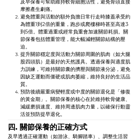
及早保養可幫助維持軟骨細胞活性，避免骨頭直接
摩擦產生劇痛。
避免體重與活動的額外負擔日常行走時膝蓋承受約
為體重1到2倍的重量，跑步或爬樓梯時甚至高達3
到5倍。體重過重或經常負重會加速關節耗損。關
節保養包括體重管理，能大幅減輕關節結構的壓
迫。
提升關節穩定度與活動力關節周圍的肌肉（如大腿
股四頭肌）是最好的天然護具。透過保養與適度肌
力訓練，可維持關節囊的擠壓與關節液分泌，避免
因缺乏運動而僵硬或肌肉萎縮，維持良好的生活品
質。
預防後續嚴重病變輕度或中度的關節退化是「修復
的黃金期」。關節保養的核心在於維持軟骨健康、
減緩磨損速度、維持周邊肌肉力量，以確保行動靈
活並預防提早退化。
四. 關節保養的正確方式
及早透過正確運動（如游泳、騎腳踏車）、調整生活習