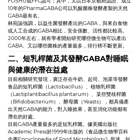
FOSHU或FFC認可；其中，又以日本京都府認證、成立
10年的PharmaGABA公司以乳酸菌株發酵產製的天然
GABA最有名。
林宛諭強調，以益生菌發酵產出的GABA，與來自食物
或人工合成的GABA相比，安全係數、活性都比較高。
2000年左右，就有學者開始研究哪些微生物可以產出
GABA、又以哪些菌株的產量最多，排行榜不斷更新。
二、短乳桿菌及其發酵GABA對睡眠
與健康的潛在益處
目前相關研究發現，廣泛存在牛奶、起司、泡菜等發酵
食品的短乳桿菌（Lactobacillus）、植物乳桿菌
（Lactiplantibacillus plantarum）、某些雙歧桿菌
（Bifidobacterium）、酵母菌（Yeasts），都具備產
出天然GABA的能力，對入睡效果，甚至消化功能都有
潛在的好處。
目前GABA產量最多的是短乳桿菌。據美國出版社
Academic Press於1999年出版的《食品微生物學百科
全書Encyclopedia of Food Microbiology》所述，短