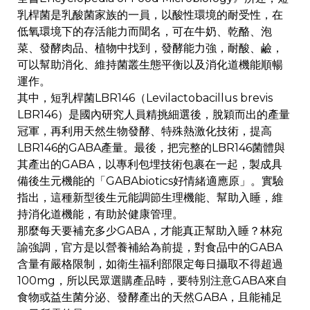
乳桿菌是乳酸菌家族的一員，以酸性環境的耐受性，在
低氧環境下的存活能力而聞名，可在牛奶、乾酪、泡
菜、發酵肉品、植物中找到，發酵能力強，耐酸、鹼，
可以幫助消化、維持菌叢生態平衡以及消化道機能順暢
運作。
其中，短乳桿菌LBR146（Levilactobacillus brevis
LBR146）是國內研究人員精挑細選後，脫穎而出的產量
冠軍，再利用天然生物發酵、特殊熱激化技術，提高
LBR146的GABA產量。最後，把完整的LBR146菌體與
其產出的GABA，以專利包埋技術包裹在一起，製成具
備後生元機能的「GABAbiotics好情緒適應原」。實驗
指出，這種新型後生元能調節生理機能、幫助入睡，維
持消化道機能，有助於健康管理。
那麼每天要補充多少GABA，才能真正幫助入睡？林宛
諭強調，官方是以營養補給為前提，對食品中的GABA
含量有嚴格限制，如衛生福利部限定每日攝取不得超過
100mg，所以民眾選購產品時，要特別注意GABA來自
食物或益生菌分泌、發酵產出的天然GABA，且能補足