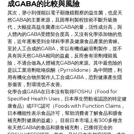
成GABA的比較與風險
其次，渺小到僅能以電子顯微鏡觀察的益生菌，也是天
然GABA的主要來源，且因專利製程技術不斷升級換
代，大幅提高益生菌產出GABA的量，活性成分高，與
人體內的GABA受體契合度高，又沒有化學添加物的危
害，近年逐漸受到全球科學界及健康食品產業的青睞。
至於人工合成的GABA，常以有機或鹼溶劑製作，並不
具有與天然GABA相同的益處，反而會有溶劑殘留風
險，不適合做為人體補充GABA的來源。其中最危險的
是以工業溶劑吡咯烷酮（Pyrrolidone）為中間體，利
用有機化合物所製作人工合成GABA，恐對健康產生隱
形傷害，對環境也不友善。
化學合成GABA在日本沒有取得FOSHU（Food for
Specified Health Uses，日本厚生勞動省認證的特定健
康食品）或FFC認可（Foods with Function Claims，
日本機能性表示食品許可，幫助消費者了解食品和膳食
補充劑對健康的益處）。目前日本市場上有300多種含
有天然GABA的食品和膳食補充劑，已獲得完全的