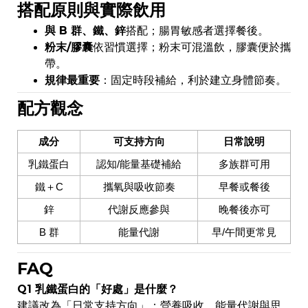
搭配原則與實際飲用
與 B 群、鐵、鋅
搭配；腸胃敏感者選擇餐後。
粉末/膠囊
依習慣選擇；粉末可混溫飲，膠囊便於攜
帶。
規律最重要
：固定時段補給，利於建立身體節奏。
配方觀念
成分
可支持方向
日常說明
乳鐵蛋白
認知/能量基礎補給
多族群可用
鐵＋C
攜氧與吸收節奏
早餐或餐後
鋅
代謝反應參與
晚餐後亦可
B 群
能量代謝
早/午間更常見
FAQ
Q1 乳鐵蛋白的「好處」是什麼？
建議改為「日常支持方向」：營養吸收、能量代謝與思