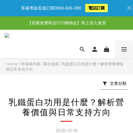
客服專線直接訂購0800-606-388
電話訂購
【限時特惠】超值5選3，最高現省1,770元
【首購免運再送500購物金】馬上加入會員
【限時特惠】全館滿1,000送500購物金！
【限時特惠】全館滿1,000送500購物金！
Home
/
部落格列表
/
養生知識
/
乳鐵蛋白功用是什麼？解析營養價值
與日常支持方向
文章分類
乳鐵蛋白功用是什麼？解析營
養價值與日常支持方向
2025-10-16