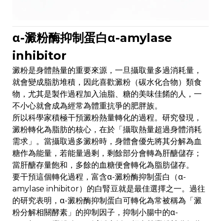
α-澱粉酶抑制蛋白α-amylase
inhibitor
澱粉是身體熱量的重要來源，一旦攝取量多過消耗量，
就會變成脂肪堆積，因此喜歡澱粉（碳水化合物）類食
物，尤其是製作過程加入油脂、糖的美味佳餚的人，一
不小心就會成為經常為體重抗爭的肥胖族。
所以科學家積極干預澱粉熱量轉化的過程。研究發現，
澱粉轉化為脂肪的核心，在於「攝取熱量超過身體消耗
需求」。當攝取過多澱粉時，身體會優先將其分解為血
糖作為能量，若能量過剩，剩餘部分會轉為肝醣儲存；
當肝醣存量飽和，多餘的血糖便會轉化為脂肪儲存。
要干預這個轉化過程，富含α-澱粉酶抑制蛋白（α-
amylase inhibitor）的白腎豆就是最佳選擇之一。過往
的研究表明，α-澱粉酶抑制蛋白可轉化為常被稱為「澱
粉分解相關酵素」的抑制因子，抑制小腸中的α-