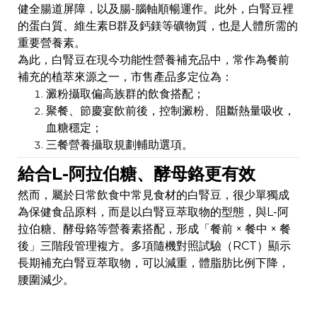
健全腸道屏障，以及腸-腦軸順暢運作。此外，白腎豆裡
的蛋白質、維生素B群及鈣鎂等礦物質，也是人體所需的
重要營養素。
為此，白腎豆在現今功能性營養補充品中，常作為餐前
補充的植萃來源之一，市售產品多定位為：
澱粉攝取偏高族群的飲食搭配；
聚餐、節慶宴飲前後，控制澱粉、阻斷熱量吸收，
血糖穩定；
三餐營養攝取規劃輔助選項。
給合L-阿拉伯糖、酵母鉻更有效
然而，屬於日常飲食中常見食材的白腎豆，很少單獨成
為保健食品原料，而是以白腎豆萃取物的型態，與L-阿
拉伯糖、酵母鉻等營養素搭配，形成「餐前 × 餐中 × 餐
後」三階段管理複方。多項隨機對照試驗（RCT）顯示
長期補充白腎豆萃取物，可以減重，體脂肪比例下降，
腰圍減少。