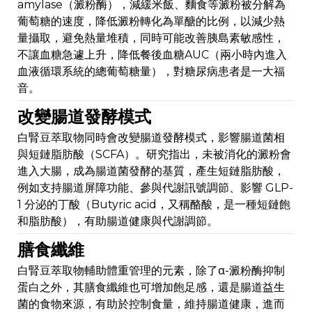
amylase（澱粉酶），減緩米飯、麵食等澱粉被分解為
葡萄糖的速度，降低澱粉轉化為單醣的比例，以減少熱
量攝取，避免熱量堆積，同時可能改善胰島素敏感性，
不讓血糖急遽上升，降低餐後血糖AUC（兩小時內進入
血液循環系統的總葡萄糖量），對糖尿病患者是一大福
音。
改變腸道發酵模式
白腎豆萃取物同時會改變腸道發酵模式，影響腸道菌相
與短鏈脂肪酸（SCFA）。研究指出，未被消化的澱粉會
進入大腸，成為腸道菌發酵的基質，產生短鏈脂肪酸，
例如支持腸道屏障功能、參與代謝訊號調節、影響 GLP-
1 分泌的丁酸（Butyric acid，又稱酪酸，是一種短鏈飽
和脂肪酸），有助腸道健康與代謝調節。
膳食纖維
白腎豆萃取物輔助體重管理的元素，除了α-澱粉酶抑制
蛋白之外，其膳食纖維也可增加飽足感，還是腸道益生
菌的食物來源，有助於控制食量，維持腸道健康，進而