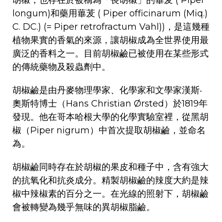
胡椒，也存在於被稱為「長胡椒」的蓽茇 ( Piper
longum)和藥用蓽茇 ( Piper officinarum (Miq.)
C. DC.) (= Piper retrofractum Vahl))，是這幾種
植物果實的香氣的來源，讓胡椒成為全世界使用最
廣泛的香料之一。目前胡椒鹼已被使用在某些形式
的傳統藥物及殺蟲劑中。
胡椒鹼是由丹麥物理學家、化學家和文學家漢斯‧
奧斯特博士（Hans Christian Ørsted）於1819年
發現。他在哥本哈根大學的化學實驗室裡，從黑胡
椒（Piper nigrum）中首次提取胡椒鹼，並命名
為。
胡椒鹼同時存在於胡椒的果皮和種子中，含有強大
的抗氧化和抗炎成分。精製胡椒鹼的辣度大約是辣
椒中辣椒素的百分之一。在光線的照射下，胡椒鹼
會被轉變為幾乎無味的異胡椒脂鹼。