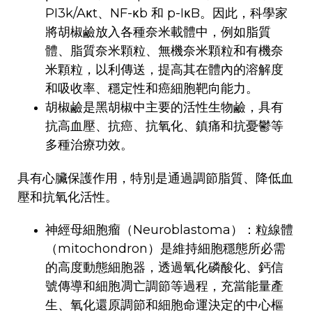
PI3k/Aκt、NF-κb 和 p-IκB。因此，科學家
將胡椒鹼放入各種奈米載體中，例如脂質
體、脂質奈米顆粒、無機奈米顆粒和有機奈
米顆粒，以利傳送，提高其在體內的溶解度
和吸收率、穩定性和癌細胞靶向能力。
胡椒鹼是黑胡椒中主要的活性生物鹼，具有
抗高血壓、抗癌、抗氧化、鎮痛和抗憂鬱等
多種治療功效。
具有心臟保護作用，特別是通過調節脂質、降低血
壓和抗氧化活性。
神經母細胞瘤（Neuroblastoma）：粒線體
（mitochondron）是維持細胞穩態所必需
的高度動態細胞器，透過氧化磷酸化、鈣信
號傳導和細胞凋亡調節等過程，充當能量產
生、氧化還原調節和細胞命運決定的中心樞