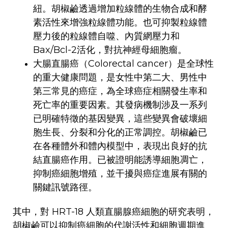
紐。胡椒鹼透過增加粒線體的生物合成和酵
素活性來增強粒線體功能。也可抑製粒線體
壓力後的粒線體自噬、內質網壓力和
Bax/Bcl-2活化，對抗神經母細胞瘤。
大腸直腸癌（Colorectal cancer）是全球性
的重大健康問題，是女性中第二大、男性中
第三常見的癌症，為全球癌症相關發生率和
死亡率的重要因素。其發病機制涉及一系列
已明確特徵的基因變異，這些變異會破壞細
胞生長、分裂和分化的正常調控。胡椒鹼已
在各種體外和體內模型中，表現出良好的抗
結直腸癌作用。已被證明能誘導細胞凋亡，
抑制癌細胞增殖，並干擾與癌症進展有關的
關鍵訊號路徑。
其中，對 HRT-18 人類直腸腺癌細胞的研究表明，
胡椒鹼可以抑制癌細胞的代謝活性和細胞週期進