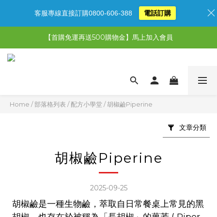
客服專線直接訂購0800-606-388
電話訂購
【限時特惠】超值5選3，最高現省1,770元
【首購免運再送500購物金】馬上加入會員
【限時特惠】全館滿1,000送500購物金！
【限時特惠】全館滿1,000送500購物金！
Home
/
部落格列表
/
配方小學堂
/
胡椒鹼Piperine
文章分類
胡椒鹼Piperine
2025-09-25
胡椒鹼是一種生物鹼，萃取自日常餐桌上常見的黑