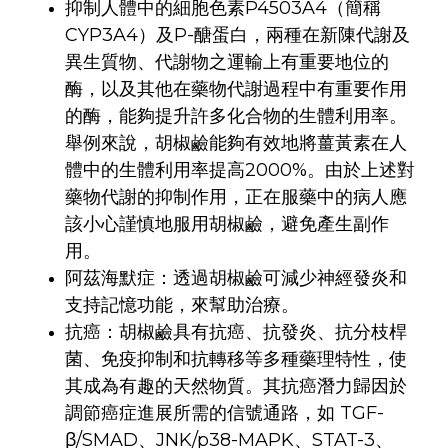
抑制人體中的細胞色素P4503A4（簡稱
CYP3A4）及P-醣蛋白，兩種在新陳代謝及
異生質物、代謝物之運輸上有重要地位的
酶，以及其他在藥物代謝過程中有重要作用
的酶，能夠提升許多化合物的生體利用率。
舉例來說，胡椒鹼能夠有效地將薑黃素在人
體中的生體利用率提高2000%。由於上述對
藥物代謝的抑制作用，正在服藥中的病人應
該小心謹慎地服用胡椒鹼，避免產生副作
用。
阿茲海默症：透過胡椒鹼可減少神經發炎和
支持記憶功能，來幫助治療。
抗癌：胡椒鹼具有抗癌、抗發炎、抗分枝桿
菌、免疫抑制和抗轉移等多種藥理特性，使
其成為有趣的天然物質。其抗癌潛力歸因於
調節癌症進展所需的信號通路，如 TGF-
β/SMAD、JNK/p38-MAPK、STAT-3、