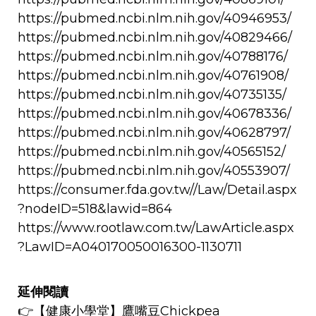
https://pubmed.ncbi.nlm.nih.gov/40946953/
https://pubmed.ncbi.nlm.nih.gov/40829466/
https://pubmed.ncbi.nlm.nih.gov/40788176/
https://pubmed.ncbi.nlm.nih.gov/40761908/
https://pubmed.ncbi.nlm.nih.gov/40735135/
https://pubmed.ncbi.nlm.nih.gov/40678336/
https://pubmed.ncbi.nlm.nih.gov/40628797/
https://pubmed.ncbi.nlm.nih.gov/40565152/
https://pubmed.ncbi.nlm.nih.gov/40553907/
https://consumer.fda.gov.tw//Law/Detail.aspx
?nodeID=518&lawid=864
https://www.rootlaw.com.tw/LawArticle.aspx
?LawID=A040170050016300-1130711
延伸閱讀
👉
【健康小學堂】
鷹嘴豆Chickpea