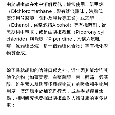
由於胡椒鹼在水中溶解度低，通常使用二氯甲烷
（Dichloromethane，帶有淡淡甜味，沸點低，
廣泛用於醫藥、塑料及膠片等工業）或乙醇
（Ethanol，俗稱酒精Alcohol）等有機溶劑，從
黑胡椒中萃取，或是由胡椒酰氯（Piperonyloyl
chloride）與哌啶（Piperidine，又稱六氫吡
啶、氮雜環己烷，是一個雜環化合物）等有機化學
物質合成。
除了造就胡椒的嗆辣口感之外，近年因其能增強其
他化合物（如薑黃素、白藜蘆醇、南非醉茄、氨基
酸、維生素以及硒等多種礦物質）的吸收和生物利
用度，廣泛應用於補充劑行業，成為學界矚目焦
點，相關研究也發掘出胡椒鹼對人體健康的更多益
處：