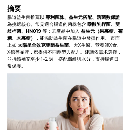
摘要
腸道益生菌推薦以
專利菌株、益生元搭配、活菌數保證
為挑選核心。常見適合腸道的菌株包含
嗜酸乳桿菌、雙
歧桿菌、HN019
等；若產品中加入
益生元（果寡糖、菊
糖、木寡糖）
，能協助益生菌在腸道中發揮作用。 市面
上如
太陽星全效克菲爾益生菌
、大X生醫、營養師X食、
X德等品牌，都提供不同劑型與配方。建議依需求選擇，
並持續補充至少 1–2 週，搭配纖維與水分，支持腸道日
常保養。