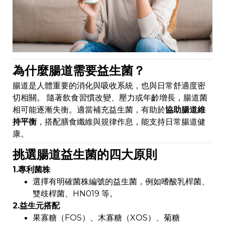
為什麼腸道需要益生菌？
腸道是人體重要的消化與吸收系統，也與日常舒適度密
切相關。 隨著飲食習慣改變、壓力或年齡增長，腸道菌
相可能逐漸失衡。適當補充益生菌，有助於
協助腸道維
持平衡
，搭配膳食纖維與規律作息，能支持日常腸道健
康。
挑選腸道益生菌的四大原則
1.專利菌株
選擇有明確菌株編號的益生菌，例如嗜酸乳桿菌、
雙歧桿菌、HN019 等。
2.益生元搭配
果寡糖（FOS）、木寡糖（XOS）、菊糖