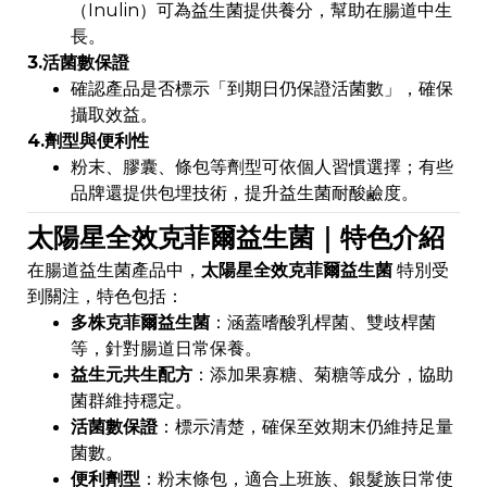
（Inulin）可為益生菌提供養分，幫助在腸道中生
長。
3.活菌數保證
確認產品是否標示「到期日仍保證活菌數」，確保
攝取效益。
4.劑型與便利性
粉末、膠囊、條包等劑型可依個人習慣選擇；有些
品牌還提供包埋技術，提升益生菌耐酸鹼度。
太陽星全效克菲爾益生菌｜特色介紹
在腸道益生菌產品中，
太陽星全效克菲爾益生菌
特別受
到關注，特色包括：
多株克菲爾益生菌
：涵蓋嗜酸乳桿菌、雙歧桿菌
等，針對腸道日常保養。
益生元共生配方
：添加果寡糖、菊糖等成分，協助
菌群維持穩定。
活菌數保證
：標示清楚，確保至效期末仍維持足量
菌數。
便利劑型
：粉末條包，適合上班族、銀髮族日常使