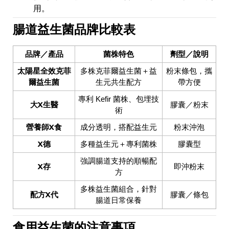
用。
腸道益生菌品牌比較表
品牌／產品
菌株特色
劑型／說明
太陽星全效克菲
多株克菲爾益生菌＋益
粉末條包，攜
爾益生菌
生元共生配方
帶方便
專利 Kefir 菌株、包埋技
大X生醫
膠囊／粉末
術
營養師X食
成分透明，搭配益生元
粉末沖泡
X德
多種益生元＋專利菌株
膠囊型
強調腸道支持的順暢配
X存
即沖粉末
方
多株益生菌組合，針對
配方X代
膠囊／條包
腸道日常保養
食用益生菌的注意事項