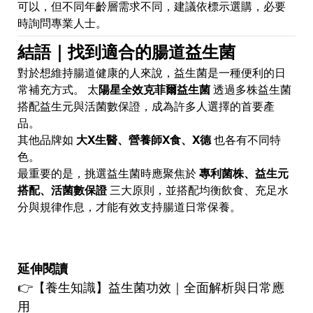
可以，但不同年齡層需求不同，建議依標示選購，必要
時詢問專業人士。
結語｜找到適合的腸道益生菌
對於想維持腸道健康的人來說，益生菌是一種便利的日
常補充方式。 太
陽星全效克菲爾益生菌
透過多株益生菌
搭配益生元與活菌數保證，成為許多人選擇的首要產
品。
其他品牌如
大X生醫、營養師X食、X德
也各有不同特
色。
最重要的是，挑選益生菌時應聚焦於
專利菌株、益生元
搭配、活菌數保證
三大原則，並搭配均衡飲食、充足水
分與規律作息，才能有效支持腸道日常保養。
延伸閱讀
👉【養生知識
】
益生菌功效｜全面解析與日常應
用