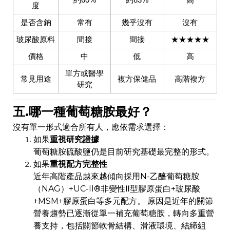
度
是否含鈉
常有
幾乎沒有
沒有
玻尿酸原料
間接
間接
★★★★★
價格
中
低
高
單方或醫學
常見用途
複方保健品
高階複方
研究
五.哪一種葡萄糖胺最好？
沒有單一形式適合所有人，應依需求選擇：
如果
重視研究證據
葡萄糖胺硫酸鹽仍是目前研究基礎最完整的形式。
如果
重視配方完整性
近年高階產品越來越傾向採用N-乙醯葡萄糖胺
（NAG）+UC-II®非變性Ⅱ型膠原蛋白+玻尿酸
+MSM+膠原蛋白等多元配方。 原因是近年的關節
營養趨勢已逐漸從單一補充葡萄糖胺，轉向多重營
養支持，包括關節軟骨結構、滑液環境、結締組