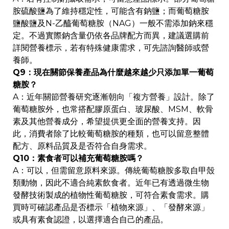
胺硫酸鹽為了維持穩定性，可能含有鈉鹽；而葡萄糖胺
鹽酸鹽及N-乙醯葡萄糖胺（NAG）一般不需添加鈉來穩
定。不過實際鈉含量仍依各品牌配方而異，建議選購前
詳閱營養標示，若有特殊健康需求，可先諮詢醫師或營
養師。
Q9：現在關節保養產品為什麼越來越少只添加單一葡萄
糖胺？
A：近年關節營養研究逐漸朝向「複方營養」設計。除了
葡萄糖胺外，也常搭配膠原蛋白、玻尿酸、MSM、軟骨
素及其他營養成分，希望提供更全面的營養支持。因
此，消費者除了比較葡萄糖胺的種類，也可以留意整體
配方、原料品質及是否符合自身需求。
Q10：素食者可以補充葡萄糖胺嗎？
A：可以，但需留意原料來源。傳統葡萄糖胺多取自甲殼
類動物，因此不適合純素飲食者。近年已有透過微生物
發酵技術製成的植物性葡萄糖胺，可符合素食需求。購
買時可確認產品是否標示「植物來源」、「發酵來源」
或具有素食認證，以選擇適合自己的產品。