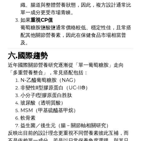
織、腸道與整體營養狀態，因此，複方設計通常比
單一成分更受市場青睞。
如果
重視CP值
葡萄糖胺鹽酸鹽通常價格較低、穩定性佳，且常搭
配其他關節營養素，因此在保健食品市場相當普
及。
六.國際趨勢
近年國際關節營養研究逐漸從「單一葡萄糖胺」走向
「多重營養整合」，常見搭配包括：
N-乙醯葡萄糖胺（NAG）
非變性Ⅱ型膠原蛋白（UC-II®）
小分子Ⅰ型膠原蛋白胜肽
玻尿酸（透明質酸）
MSM（甲基硫醯基甲烷）
軟骨素
益生菌／後生元（腸－關節軸相關研究）
反映出目前的設計理念更重視不同營養素彼此互補，而
不是依賴單一成分。若是以日常保養角度選購，與其只