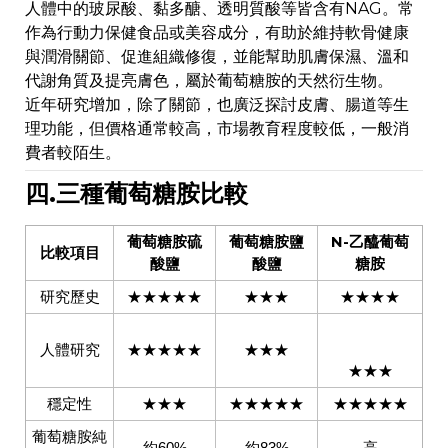
人體中的玻尿酸、黏多醣、透明質酸等皆含有NAG。常
作為行動力保健食品或美容成分，有助於維持軟骨健康
與潤滑關節、促進組織修復，並能幫助肌膚保濕、溫和
代謝角質及提亮膚色，屬於葡萄糖胺的天然衍生物。
近年研究增加，除了關節，也廣泛探討皮膚、腸道等生
理功能，但價格通常較高，市場教育程度較低，一般消
費者較陌生。
四.三種葡萄糖胺比較
葡萄糖胺硫
葡萄糖胺鹽
N-乙醯葡萄
比較項目
酸鹽
酸鹽
糖胺
研究歷史
★★★★★
★★★
★★★★
人體研究
★★★★★
★★★
★★★
穩定性
★★★
★★★★★
★★★★★
葡萄糖胺純
約60%
約83%
高