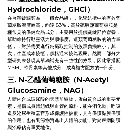
Hydrochloride，GHCl）
在台灣被歸類為「一般食品級」，化學結構中的有效葡
萄糖胺濃度較高，約達 83%，高於硫酸鹽葡萄糖胺是一
種常見的保健食品成分，主要用於提供關鍵部位營養，
幫助維持行動靈活力與順暢度。這類葡萄糖胺的鈉含量
低，，對於需要進行鈉攝取控制的族群負擔較小；其
次，生產成本較怟，價格通常較為親民。然而，部分大
型研究未發現其單獨補充有一致性的效果，因此常搭配
MSM、軟骨素等其他成分，成為複方配方的一部分。
三. N-乙醯葡萄糖胺（N-Acetyl
Glucosamine，NAG）
人體內合成玻尿酸的天然前驅物，蛋白質合成的重要元
素，是構成身體組織與血管的原料，能在消化道、呼吸
道及泌尿生殖器官形成保護性披覆，具有保護黏膜保護
的作用，也有調節物質進出人體的功能，對於疾病防護
與治療佔有重要地位。