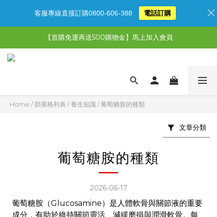
客服專線直接訂購0800-606-388
電話訂購
【限時特惠】超值5選3，最高現省1,770元
【首購免運再送500購物金】馬上加入會員
【限時特惠】全館滿1,000送500購物金！
【限時特惠】全館滿1,000送500購物金！
Home
/
部落格列表
/
養生知識
/
葡萄糖胺的種類
文章分類
葡萄糖胺的種類
2026-06-17
葡萄糖胺（Glucosamine）是人體軟骨與關節液的重要
成分，有助於維持關節靈活、減緩磨損與潤滑軟骨。每