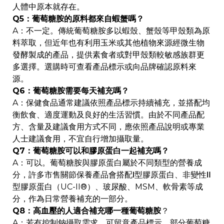
人體中原本就存在。
Q5：葡萄糖胺的原料都來自蝦蟹嗎？
A：不一定。傳統葡萄糖胺多以蝦殼、蟹殼等甲殼類為原
料萃取，但近年也有利用玉米或其他植物來源經微生物
發酵製成的產品，提供素食者或對甲殼類較敏感族群更
多選擇。選購時可查看產品標示或向品牌確認原料來
源。
Q6：葡萄糖胺需要每天補充嗎？
A：保健食品通常建議依照產品標示持續補充，並搭配均
衡飲食、適度運動及良好的生活習慣。由於不同產品配
方、含量及建議食用方式不同，應依照產品說明或專業
人士建議食用，不宜自行增加攝取量。
Q7：葡萄糖胺可以和膠原蛋白一起補充嗎？
A：可以。葡萄糖胺與膠原蛋白屬於不同類型的營養成
分，許多市售關節保養產品會搭配Ⅰ型膠原蛋白、非變性Ⅱ
型膠原蛋白（UC-II®）、玻尿酸、MSM、軟骨素等成
分，作為日常營養補充的一部分。
Q8：高血壓的人適合補充哪一種葡萄糖胺
？
A：若有控制鈉攝取需求，可留意產品標示。部分葡萄糖