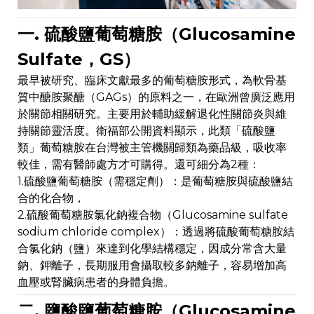
一. 硫酸鹽葡萄糖胺（Glucosamine
Sulfate，GS）
最早被研究、臨床文獻最多的葡萄糖胺形式，為軟骨基
質中醣胺聚醣（GAGs）的原料之一，在歐洲曾廣泛應用
於關節相關研究。主要用於輔助緩解退化性關節炎與維
持關節靈活度。衛福部公開資料顯示，此類「硫酸鹽
類」葡萄糖胺在台灣被主管機關歸類為藥品級，吸收率
較佳，需有醫師處方才可購得。還可細分為2種：
1.硫酸鹽葡萄糖胺（需穩定劑）：是葡萄糖胺與硫酸鹽結
合的化合物，
2.硫酸葡萄糖胺氯化鈉複合物（Glucosamine sulfate
sodium chloride complex）：透過將硫酸葡萄糖胺結
合氯化鈉（鹽）來達到化學結構穩定，因成分常含大量
鈉、鉀離子，長期服用會攝取較多鈉離子，容易增加高
血壓或腎臟病患者的身體負擔。
二. 鹽酸鹽葡萄糖胺（Glucosamine