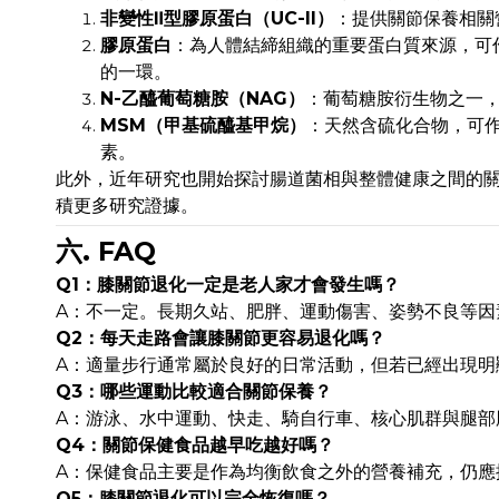
非變性Ⅱ型膠原蛋白（UC-II）
：提供關節保養相關
膠原蛋白
：為人體結締組織的重要蛋白質來源，可
的一環。
N-乙醯葡萄糖胺（NAG）
：葡萄糖胺衍生物之一
MSM（甲基硫醯基甲烷）
：天然含硫化合物，可
素。
此外，近年研究也開始探討腸道菌相與整體健康之間的
積更多研究證據。
六. FAQ
Q1：膝關節退化一定是老人家才會發生嗎？
A：不一定。長期久站、肥胖、運動傷害、姿勢不良等因
Q2：每天走路會讓膝關節更容易退化嗎？
A：適量步行通常屬於良好的日常活動，但若已經出現明
Q3：哪些運動比較適合關節保養？
A：游泳、水中運動、快走、騎自行車、核心肌群與腿部
Q4：關節保健食品越早吃越好嗎？
A：保健食品主要是作為均衡飲食之外的營養補充，仍應
Q5：膝關節退化可以完全恢復嗎？