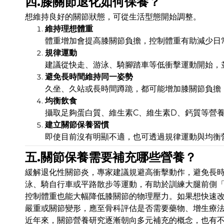
四.膝關節退化如何保養？
想維持良好的關節狀態，可從生活型態開始調整。
維持理想體重
體重增加會提高膝關節負擔，控制體重有助減少日
規律運動
建議從快走、游泳、騎腳踏車等低衝擊運動開始，
避免長時間維持同一姿勢
久坐、久站或長時間蹲跪，都可能增加膝關節負擔
均衡飲食
攝取足夠蛋白質、維生素C、維生素D、鈣質等營
建立關節保養習慣
即使目前沒有明顯不適，也可透過規律運動與均衡
五.關節保養需要補充哪些營養？
緩解退化性關節炎，專家建議規避高衝擊動作，避免長
泳、騎自行車或平路散步等運動，有助於訓練大腿前側
控制體重也能大幅降低膝關節的物理壓力。如果想快速
嚴重或關節變形，應至骨科評估是否需要藥物、增生療法
近年來，關節營養研究逐漸朝向多元補充的概念，也有