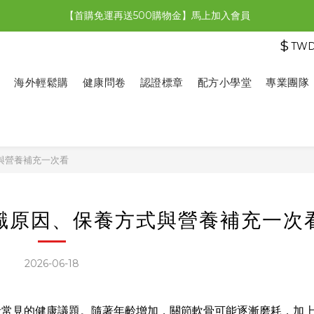
【首購免運再送500購物金】馬上加入會員
【限時特惠】全館滿1,000送500購物金！
$
TW
【限時特惠】全館滿1,000送500購物金！
海外輕鬆購
健康問卷
認證標章
配方小學堂
專業團隊
與營養補充一次看
識原因、保養方式與營養補充一次
2026-06-18
者常見的健康議題。隨著年齡增加，關節軟骨可能逐漸磨耗，加