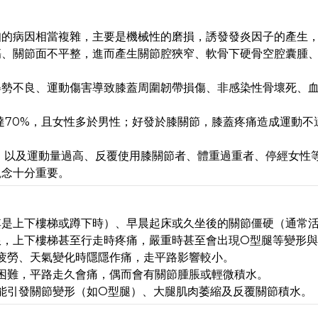
知的病因相當複雜，主要是機械性的磨損，誘發發炎因子的產生
傷、關節面不平整，進而產生關節腔狹窄、軟骨下硬骨空腔囊腫
姿勢不良、運動傷害導致膝蓋周圍韌帶損傷、非感染性骨壞死、
達70%，且女性多於男性；好發於膝關節，膝蓋疼痛造成運動不
，以及運動量過高、反覆使用膝關節者、體重過重者、停經女性
觀念十分重要。
其是上下樓梯或蹲下時）、早晨起床或久坐後的關節僵硬（通常
限，上下樓梯甚至行走時疼痛，嚴重時甚至會出現O型腿等變形
疲勞、天氣變化時隱隱作痛，走平路影響較小。
困難，平路走久會痛，偶而會有關節腫脹或輕微積水。
能引發關節變形（如O型腿）、大腿肌肉萎縮及反覆關節積水。