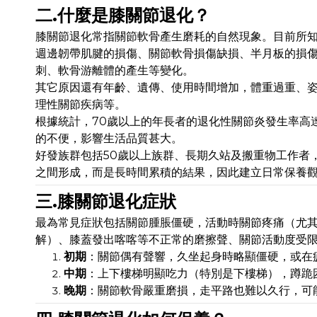
二.什麼是膝關節退化？
膝關節退化常指關節軟骨產生磨耗的自然現象。目前所
週邊韌帶肌腱的損傷、關節軟骨損傷缺損、半月板的損
刺、軟骨游離體的產生等變化。
其它原因還有年齡、遺傳、使用時間增加，體重過重、
理性關節疾病等。
根據統計，70歲以上的年長者的退化性關節炎發生率高
的不便，影響生活品質甚大。
好發族群包括50歲以上族群、長期久站及搬重物工作者
之間形成，而是長時間累積的結果，因此建立日常保養
三.膝關節退化症狀
最為常見症狀包括關節腫脹僵硬，活動時關節疼痛（尤
解）、膝蓋發出喀喀等不正常的磨擦聲、關節活動度受
初期
：關節偶有聲響，久坐起身時略顯僵硬，或在
中期
：上下樓梯明顯吃力（特別是下樓梯），蹲跪
晚期
：關節軟骨嚴重磨損，走平路也難以久行，可