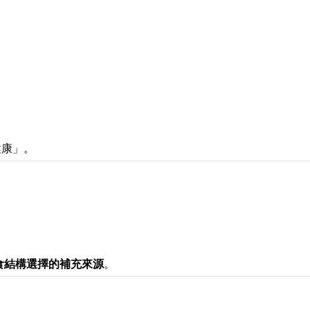
健康」。
食結構選擇的補充來源
。