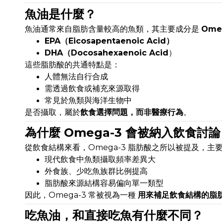
魚油是什麼？
魚油通常來自脂肪含量較高的魚類，其主要成分是
Ome
EPA（Eicosapentaenoic Acid）
DHA（Docosahexaenoic Acid
）
這些脂肪酸的共通特點是：
人體無法自行合成
需透過飲食或補充來源取得
常見於魚類與海洋生物中
是否攝取，屬於
飲食選擇問題，而非醫療行為
。
為什麼 Omega-3 會被納入飲食討
從飲食結構來看，Omega-3 脂肪酸之所以被提及，主
現代飲食中魚類攝取頻率差異大
外食族、少吃魚族群比例提高
脂肪酸來源結構容易偏向單一類型
因此，Omega-3 常被視為一種
用來補足飲食結構的脂
吃魚油，和直接吃魚有什麼不同？