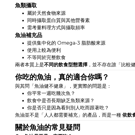
魚類攝取
屬於天然食物來源
同時攝取蛋白質與其他營養素
需考量料理方式與攝取頻率
魚油補充品
提供集中化的 Omega-3 脂肪酸來源
使用上較為便利
不等同於完整飲食
兩者本質上是
不同的飲食型態選擇
，並不存在誰「比較
你吃的魚油，真的適合你嗎？
與其問「魚油健不健康」，更實際的問題是：
你平常一週吃幾次魚？
飲食中是否長期缺乏魚類來源？
你是否只是因為看到別人吃而跟著吃？
魚油並不是「人人都需要補充」的產品，而是一種
依飲
關於魚油的常見疑問