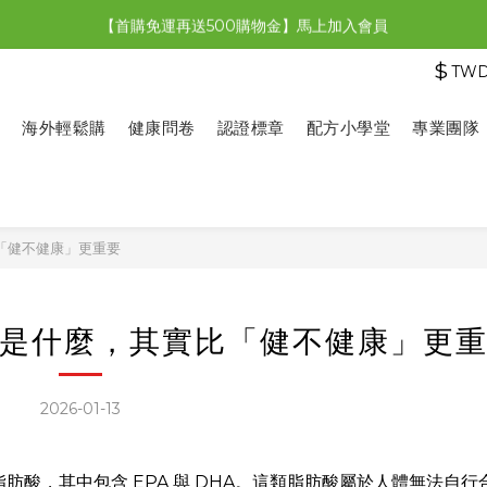
【首購免運再送500購物金】馬上加入會員
【限時特惠】全館滿1,000送500購物金！
$
TW
【限時特惠】全館滿1,000送500購物金！
海外輕鬆購
健康問卷
認證標章
配方小學堂
專業團隊
「健不健康」更重要
是什麼，其實比「健不健康」更
2026-01-13
脂肪酸，其中包含 EPA 與 DHA。這類脂肪酸屬於人體無法自