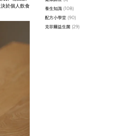
取決於個人飲食
養生知識
(108)
配方小學堂
(90)
克菲爾益生菌
(29)