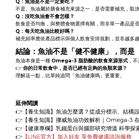
Q：魚油是不是一定要吃？
不是。魚油屬於膳食補充來源之一，是否需要補充，取
Q：沒吃魚油會不會怎樣？
飲食是否均衡，與整體食物選擇有關，而非單一產品是
Q：每天吃魚油比較好嗎？
補充頻率應依產品標示與個人飲食安排規劃，並非越多
結論：魚油不是「健不健康」，而是
魚油本身是一種
Omega-3 脂肪酸的飲食來源形式
，不
👉
你的日常飲食中，是否已經有足夠的魚類來源？
理解這一點，比單純追問「魚油健康嗎」更重要。
延伸閱讀
👉
【養生知識】
魚油怎麼選？從成分標示、結構
👉【養生知識】
挪威魚油功效解析｜Omega-3
👉【健康專欄】
乳鐵蛋白與腦部研究增溫 科學探
👉
【LINE官方】
加入好友 享免費健康諮詢服務