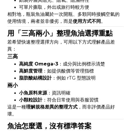
鋁袋外層具阻光、阻氧、阻濕特性
可單片撕取，外出或旅行時較方便
相對地，瓶裝魚油屬於一次開瓶、多顆同時接觸空氣的
使用情境，兩者並非優劣，而是
使用方式不同
。
用「三高兩小」整理魚油選擇重點
若希望快速整理選擇方向，可用以下方式理解產品差
異：
三高
高純度 Omega-3
：成分與比例標示清楚
高鮮度管理
：如提供酸價等管理指標
脂肪酸結構設計
：例如 rTG 型態說明
兩小
小魚原料來源
：資訊明確
小顆粒設計
：符合日常使用與吞服習慣
這是一種
理解規格差異的整理方式
，而非評價產品好
壞。
魚油怎麼選，沒有標準答案