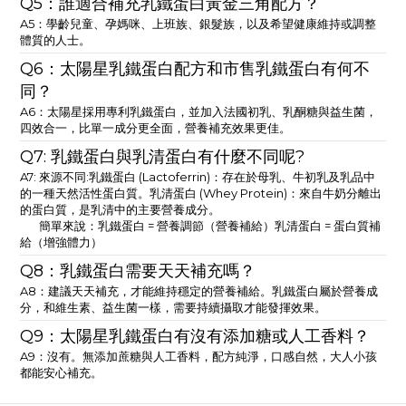
Q5：誰適合補充乳鐵蛋白黃金三角配方？
A5：學齡兒童、孕媽咪、上班族、銀髮族，以及希望健康維持或調整
體質的人士。
Q6：太陽星乳鐵蛋白配方和市售乳鐵蛋白有何不
同？
A6：太陽星採用專利乳鐵蛋白，並加入法國初乳、乳酮糖與益生菌，
四效合一，比單一成分更全面，營養補充效果更佳。
Q7: 乳鐵蛋白與乳清蛋白有什麼不同呢?
A7: 來源不同:乳鐵蛋白 (Lactoferrin)：存在於母乳、牛初乳及乳品中
的一種天然活性蛋白質。乳清蛋白 (Whey Protein)：來自牛奶分離出
的蛋白質，是乳清中的主要營養成分。
簡單來說：乳鐵蛋白 = 營養調節（營養補給）乳清蛋白 = 蛋白質補
給（增強體力）
Q8：乳鐵蛋白需要天天補充嗎？
A8：建議天天補充，才能維持穩定的營養補給。乳鐵蛋白屬於營養成
分，和維生素、益生菌一樣，需要持續攝取才能發揮效果。
Q9：太陽星乳鐵蛋白有沒有添加糖或人工香料？
A9：沒有。無添加蔗糖與人工香料，配方純淨，口感自然，大人小孩
都能安心補充。