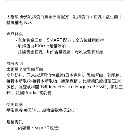
太陽星 全效乳鐵蛋白黃金三角配方｜乳鐵蛋白＋初乳＋益生菌｜
營養補充 NO.1
商品特色
•
首創黃金三角，SMART 配方，全方位健康維持
•
乳鐵蛋白100mg足量添加
•
法國黃金初乳，IgG含量豐富，母乳級營養補給
成分說明
太陽星全效乳鐵蛋白
全脂奶粉、玉米來源可溶性纖維(日本專利)、乳鐵蛋白、乳酮糖、
接骨木萃取粉(接骨木萃取物、麥芽糊精)、比菲德氏龍根菌(玉米
澱粉、長雙歧桿菌(Bifidobacterium longum BB536)、磷酸三
鈣)、法國Prodiet初乳粉
使用建議
平常保養:每天1包，加強保養:每天2包
規格資訊
• 內容量：3g x 30包/盒