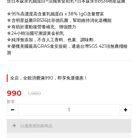
含日本森永乳鐵蛋白+法國黃金初乳+日本森永BB536明星益菌
☆95%高濃度高含量乳鐵蛋白 x 38% IgG含量豐富
☆含明星益菌BB536比菲德氏菌，幫助維持消化道機能
☆有助於運動後營養補充、增強體力
☆24小時法國可溯源黃金初乳
☆純淨無添加，不含人工香料、色素、調味劑
☆榮獲美國最高GRAS食安規範，通過台灣SGS 421項無農殘檢
測
全店，全館消費滿990，即享免運優惠！
990
1,980
數量
以優惠價加購商品