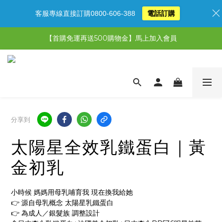
客服專線直接訂購0800-606-388
電話訂購
【限時特惠】超值5選3，最高現省1,770元
【首購免運再送500購物金】馬上加入會員
【限時特惠】全館滿1,000送500購物金！
【限時特惠】全館滿1,000送500購物金！
分享到
太陽星全效乳鐵蛋白｜黃
金初乳
小時候 媽媽用母乳哺育我 現在換我給她
👉 源自母乳概念 太陽星乳鐵蛋白
👉 為成人／銀髮族 調整設計