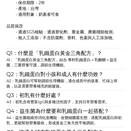
• 保存期限：2年
• 產地：台灣
• 適用對象：奶素者可食
品質保證
• 通過SGS檢驗：通過塑化劑、重金屬、農藥殘留檢測。
• 無人工添加：不含防腐劑、香料、色素與人工添加物。
Q1：什麼是「乳鐵蛋白黃金三角配方」？
A1：「乳鐵蛋白黃金三角配方」結合 專利乳鐵蛋白＋乳酮糖＋益生
菌，三重營養守護，調節生理機能。
Q2：乳鐵蛋白對小孩和成人有什麼功效？
A2：乳鐵蛋白可幫助調節生理機能，適合成長中的孩童、忙碌上班
族，以及需要營養補充的銀髮族。
Q3：初乳有什麼好處？
A3：初乳含有豐富IgG與多種活性因子，支持日常營養需求。
Q4：益生菌為什麼要和乳鐵蛋白一起搭配？
A4：益生菌能維持消化道機能：改變細菌叢生態，搭配乳鐵蛋白與初
乳，更能幫助營養吸收，形成黃金三角天然平衡調節。