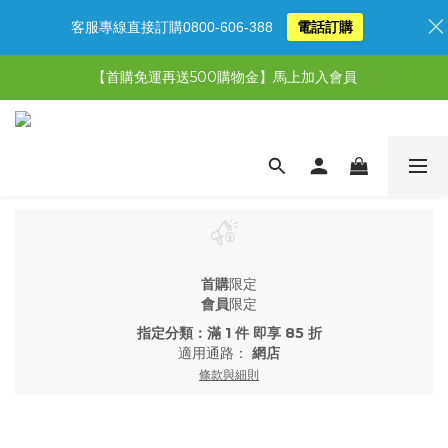
客服專線直接訂購0800-606-388
電話訂購
【限時特惠】超值5選3，最高現省1,770元
【首購免運再送500購物金】馬上加入會員
【限時特惠】全館滿1,000送500購物金！
【限時特惠】全館滿1,000送500購物金！
首購
限定
會員
限定
指定分類：滿 1 件 即享 85 折
適用通路：
網店
條款與細則