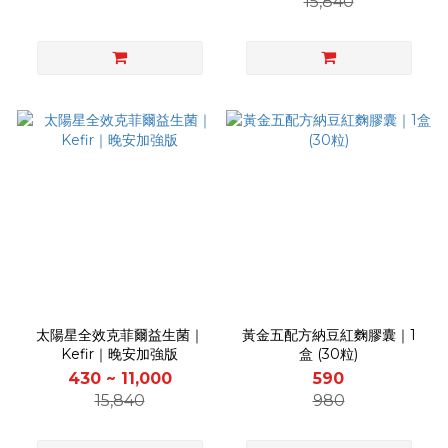
15,840
太陽星全效克菲爾益生菌｜
黃金五配方納豆紅麴膠囊｜1
Kefir｜晚安加強版
盒 (30粒)
430 ~ 11,000
590
15,840
980