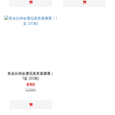
黃金比例金盞花葉黃素膠囊｜
1盒 (30粒)
690
1,090