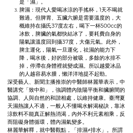
是「濕」。
脾濕：現代人愛喝冰涼的手搖杯，1天不喝就
難過。但脾胃、五臟六腑是需要溫度的，大
概維持在攝氏37度左右，喝下一杯500cc的
冰飲，脾臟的氣都快結冰了，要耗費自身的
陽氣讓溫度回到攝37度，大傷元氣。此外，
脾主運化，陽氣一旦運化，祛濕的能力下
降，喝水後，好的部分被吸，多餘的水排不
掉，停滯在身體裡就變成濕。所以越愛冰品
的人越容易水腫，懶洋洋地提不起勁。
深受藝人、新聞主播推崇的中醫師林麗華表示，中
醫講究「致中和」，強調體內陰陽平衡和臟腑間的
協調、人與自然的和諧相處，以維持健康。臺灣夏
天濕熱讓人不適，一般人不懂喝水解渴秘訣，靠冰
涼飲料不能真正解熱消渴，內外不利元素相乘，反
而阻礙身體循環，體內濕氣變多。
林麗華解釋，就中醫觀點，「排濕≠排水」。所謂