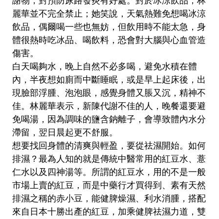
謝物，對預防尿路發炎有好處。對於冰涼飲品，林
麗華並不完全禁止；她笑說，天氣熱難免想喝冰涼
飲品，偶爾喝一些也無妨，但飲用時不能太急，身
體很熱時吃冰品、喝飲料，恐會對大腦與心血管造
傷害。
白天喝夠水，晚上自然不必多喝，避免水積在體
內，半夜想如廁而中斷睡眠，或是早上起床後，出
現臉部浮腫、泡泡眼，感覺身體又脹又沉，精神不
佳。林麗華表示，新陳代謝不佳的人，晚餐還要避
免喝湯，因為調味的鹽含鈉離子，會導致體內水分
滯留，翌日晨起更不舒服。
想要找回身體的清爽與輕盈，要從祛濕開始。如何
排濕？最為人知的就是傳統中醫常用的紅豆水、薏
仁水以及四神湯等。所謂的紅豆水，用的不是一般
市場上賣的紅豆，而是中藥行才買得到、素有天然
排濕之稱的赤小豆，能健脾燥濕、利水消腫，搭配
來自日本十勝出產的紅豆，加乘健脾祛濕力道，雙