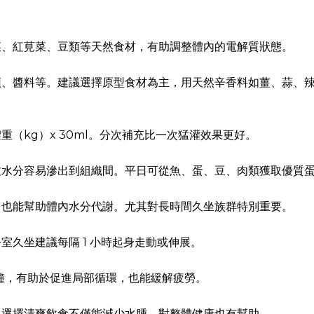
菜、紅莧菜、豆類等天然食材，有助調整體內的電解質狀態。
頭、醬料等。建議選擇原型食材為主，用天然辛香料如薑、蒜、
（kg）x 30ml。分次補充比一次猛灌效果更好。
致水分容易滲出到組織間。平日可從魚、蛋、豆、肉類獲取優質
，也能幫助體內水分代謝。尤其對長時間久坐族群特別重要。
久坐建議每隔 1 小時起身走動或伸展。
 1 分鐘，有助於促進局部循環，也能緩解疲勞。
，選擇清爽飲食不僅能減少水腫，對整體健康也有幫助。