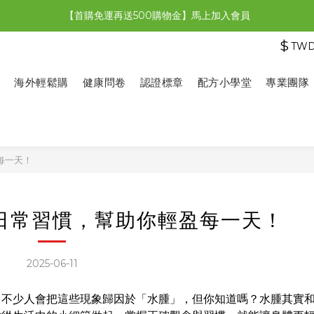
【首購免運再送500購物金】馬上加入會員
【限時特惠】全館滿1,000送500購物金！
$
TW
【限時特惠】全館滿1,000送500購物金！
海外輕鬆購
健康問卷
認證標章
配方小學堂
專業團隊
每一天！
個日常習慣，幫助你輕盈每一天！
2025-06-11
？不少人會把這些現象歸因於「水腫」，但你知道嗎？水腫其實