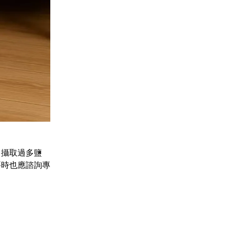
、攝取過多鹽
要時也應諮詢專