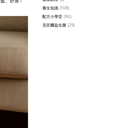
輕盈、舒適！
養生知識
(108)
配方小學堂
(90)
克菲爾益生菌
(29)