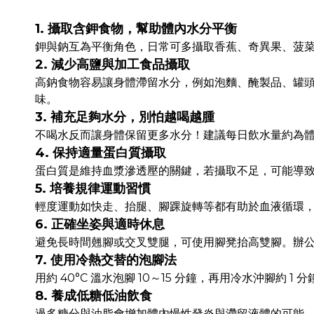
1. 攝取含鉀食物，幫助體內水分平衡
鉀與鈉互為平衡角色，日常可多攝取香蕉、奇異果、菠
2. 減少高鹽與加工食品攝取
高鈉食物容易讓身體滯留水分，例如泡麵、醃製品、罐
味。
3. 補充足夠水分，別怕越喝越腫
不喝水反而讓身體保留更多水分！建議每日飲水量約為體重
4. 保持適量蛋白質攝取
蛋白質是維持血漿滲透壓的關鍵，若攝取不足，可能導
5. 培養規律運動習慣
輕度運動如快走、抬腿、腳踝旋轉等都有助於血液循環
6. 正確坐姿與適時休息
避免長時間翹腳或交叉雙腿，可使用腳凳抬高雙腳。辦公室
7. 使用冷熱交替的泡腳法
用約 40°C 溫水泡腳 10～15 分鐘，再用冷水沖腳約
8. 養成低糖低油飲食
過多糖分與油脂會增加體內慢性發炎與滯留液體的可能