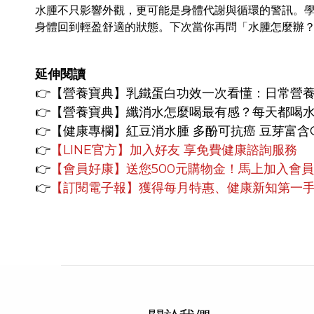
水腫不只影響外觀，更可能是身體代謝與循環的警訊。
身體回到輕盈舒適的狀態。下次當你再問「水腫怎麼辦
延伸閱讀
👉【營養寶
典】
乳鐵蛋白功效一次看懂：日常營
👉【營養寶典】
纖消水怎麼喝最有感？每天都喝
👉【健康專欄】
紅豆消水腫 多酚可抗癌 豆芽富含G
👉
【LINE官方】
加入好友 享免費健康諮詢服務
👉
【會員好康】
送您500元購物金！馬上加入會
👉
【訂閱電子報】獲得每月特惠、健康新知第一