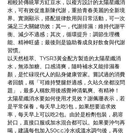
相較於傳統單方紅豆水，以複方設計的太陽星纖消
水，可有效促進新陳代謝，重拾青春美麗的全新境
界。實測顯示，搭配規律飲用與日常活動，可一次
滿足三大關鍵功效：其一，代謝排濕：維持代謝平
衡、減少不適感；其次，循環提升：調節生理機
能、精神旺盛；最後則是協助養成良好飲食與代謝
習慣。
以天然植萃、TYSR3黃金配方製造的太陽星纖消
水，無添加糖、口感清爽，隨時補水又能排濕養
顏，是忙碌現代人的貼身健康管家。嘗試過的消費
者回饋，稱「可維持雙腿舒適感，久站久坐都沒問
題」，最多人稱飲用後感覺神清氣爽、有精神！
太陽星纖消水要如何使用才見效？謝佩珊表示，若
是平常保養，每天早上吃1包，如果想要追求效
率，每天早上可以吃2包。由於是粉劑包裝，易溶
於口，直接口服或加水混合都可以。如果要沖勻再
喝，建議每包加入50c.c.冷水或溫水調勻後，再依