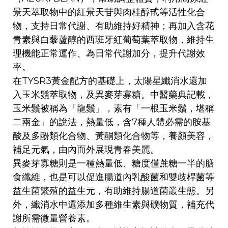
景天萃取物中的紅景天苷與肉桂醇甙等活性化合
物，支持日常代謝、有助維持好精神；再加入含花
青素與白藜蘆醇的西班牙紅葡萄葉萃取物，維持生
理機能正常運作、為日常代謝加分，提升代謝效
率。
在TYSR3黃金配方的基礎上，太陽星纖消水還加
入玉米鬚萃取物，及異麥芽寡糖。中醫藥典記載，
玉米鬚被稱為「龍鬚」，素有「一根玉米鬚，堪稱
二兩金」的說法，熱量低，含7種人體必需的胺基
酸及多酚類化合物、黃酮類化合物等，養顏美容，
補足元氣，由內而外展現青春美麗。
異麥芽寡糖則是一種熱量低、糖度僅蔗糖一半的膳
食纖維，也是可以促進腸道內乳酸菌和雙歧桿菌等
益生菌繁殖的益生元，有助維持腸道菌叢生態。另
外，纖消水中還添加多種維生素與礦物質，補充代
謝所需微量營養素。