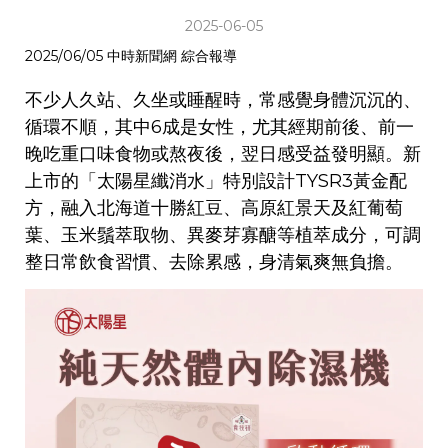
2025-06-05
2025/06/05 中時新聞網 綜合報導
不少人久站、久坐或睡醒時，常感覺身體沉沉的、
循環不順，其中6成是女性，尤其經期前後、前一
晚吃重口味食物或熬夜後，翌日感受益發明顯。新
上市的「太陽星纖消水」特別設計TYSR3黃金配
方，融入北海道十勝紅豆、高原紅景天及紅葡萄
葉、玉米鬚萃取物、異麥芽寡醣等植萃成分，可調
整日常飲食習慣、去除累感，身清氣爽無負擔。