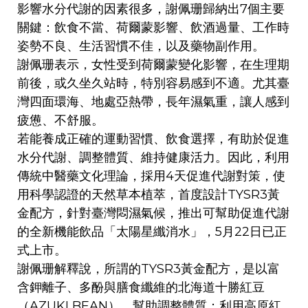
影響水分代謝的因素很多，謝佩珊歸納出7個主要
關鍵：飲食不當、荷爾蒙影響、飲酒過量、工作時
姿勢不良、生活習慣不佳，以及藥物副作用。
謝佩珊表示，女性受到荷爾蒙變化影響，在生理期
前後，或久坐久站時，特別容易感到不適。尤其臺
灣四面環海、地處亞熱帶，長年濕氣重，讓人感到
疲憊、不舒服。
若能養成正確的運動習慣、飲食選擇，有助於促進
水分代謝、調整體質、維持健康活力。因此，利用
傳統中醫藥文化理論，採用4天促進代謝對策，使
用科學認證的天然草本植萃，首度設計TYSR3黃
金配方，針對臺灣悶濕氣候，推出可幫助促進代謝
的全新機能飲品「太陽星纖消水」，5月22日已正
式上市。
謝佩珊解釋說，所謂的TYSR3黃金配方，是以富
含鉀離子、多酚與膳食纖維的北海道十勝紅豆
（AZUKI BEAN），幫助調整體質；利用高原紅