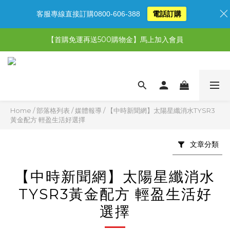
客服專線直接訂購0800-606-388
電話訂購
【限時特惠】超值5選3，最高現省1,770元
【首購免運再送500購物金】馬上加入會員
【限時特惠】全館滿1,000送500購物金！
【限時特惠】全館滿1,000送500購物金！
Home
/
部落格列表
/
媒體報導
/
【中時新聞網】太陽星纖消水TYSR3
黃金配方 輕盈生活好選擇
文章分類
【中時新聞網】太陽星纖消水
TYSR3黃金配方 輕盈生活好
選擇