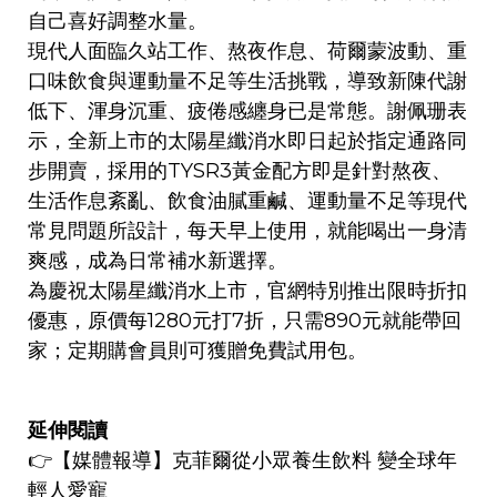
自己喜好調整水量。
現代人面臨久站工作、熬夜作息、荷爾蒙波動、重
口味飲食與運動量不足等生活挑戰，導致新陳代謝
低下、渾身沉重、疲倦感纏身已是常態。謝佩珊表
示，全新上市的太陽星纖消水即日起於指定通路同
步開賣，採用的TYSR3黃金配方即是針對熬夜、
生活作息紊亂、飲食油膩重鹹、運動量不足等現代
常見問題所設計，每天早上使用，就能喝出一身清
爽感，成為日常補水新選擇。
為慶祝太陽星纖消水上市，官網特別推出限時折扣
優惠，原價每1280元打7折，只需890元就能帶回
家；定期購會員則可獲贈免費試用包。
延伸閱讀
👉【媒體報導】
克菲爾從小眾養生飲料 變全球年
輕人愛寵