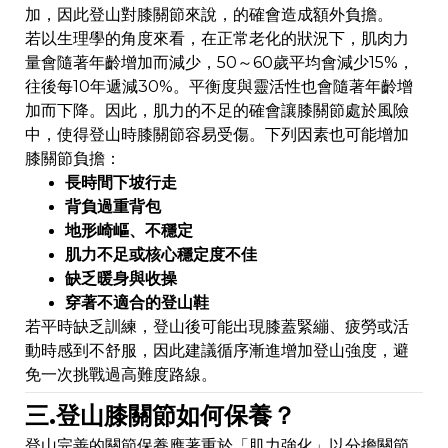
加，因此登山對膝關節來說，的確會造成額外負擔。
若以生理學的角度來看，在正常老化的狀況下，肌肉力
量會隨著年齡增加而減少，50～60歲平均會減少15%，
往後每10年遞減30%。平衡度與靈活性也會隨著年齡增
加而下降。因此，肌力的不足的確會讓膝關節處於風險
中，使得登山時膝關節容易受傷。下列因素也可能增加
膝關節負擔：
長時間下坡行走
背負過重背包
地形崎嶇、不穩定
肌力不足或核心穩定度不佳
缺乏暖身與收操
穿著不適合的登山鞋
若平時缺乏訓練，登山後可能出現膝蓋緊繃、疲勞或活
動時感到不舒服，因此建議循序漸進增加登山強度，避
免一次挑戰過高難度路線。
三.登山膝關節如何保養？
登山完善的關節保養應著重於「肌力強化」以分擔關節