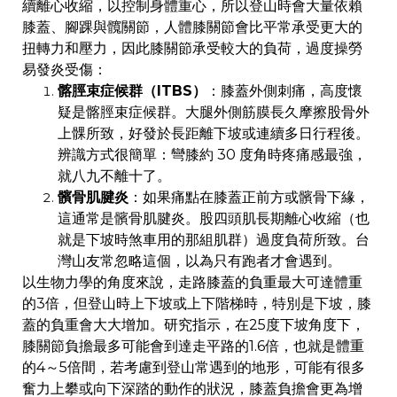
續離心收縮，以控制身體重心，所以登山時會大量依賴
膝蓋、腳踝與髖關節，人體膝關節會比平常承受更大的
扭轉力和壓力，因此膝關節承受較大的負荷，過度操勞
易發炎受傷：
髂脛束症候群（ITBS）
：膝蓋外側刺痛，高度懷
疑是髂脛束症候群。大腿外側筋膜長久摩擦股骨外
上髁所致，好發於長距離下坡或連續多日行程後。
辨識方式很簡單：彎膝約 30 度角時疼痛感最強，
就八九不離十了。
髕骨肌腱炎
：如果痛點在膝蓋正前方或髕骨下緣，
這通常是髕骨肌腱炎。股四頭肌長期離心收縮（也
就是下坡時煞車用的那組肌群）過度負荷所致。台
灣山友常忽略這個，以為只有跑者才會遇到。
以生物力學的角度來說，走路膝蓋的負重最大可達體重
的3倍，但登山時上下坡或上下階梯時，特別是下坡，膝
蓋的負重會大大增加。研究指示，在25度下坡角度下，
膝關節負擔最多可能會到達走平路的1.6倍，也就是體重
的4～5倍間，若考慮到登山常遇到的地形，可能有很多
奮力上攀或向下深踏的動作的狀況，膝蓋負擔會更為增