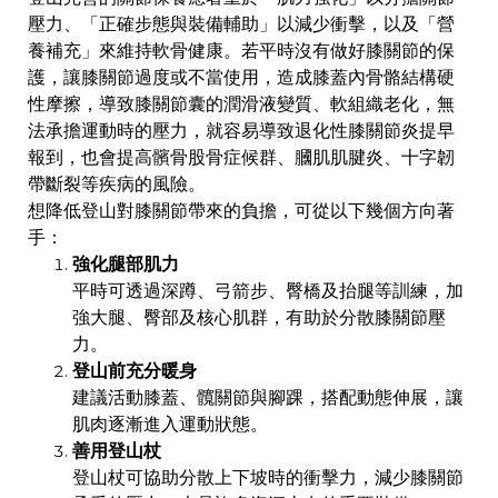
壓力、「正確步態與裝備輔助」以減少衝擊，以及「營
養補充」來維持軟骨健康。若平時沒有做好膝關節的保
護，讓膝關節過度或不當使用，造成膝蓋內骨骼結構硬
性摩擦，導致膝關節囊的潤滑液變質、軟組織老化，無
法承擔運動時的壓力，就容易導致退化性膝關節炎提早
報到，也會提高髕骨股骨症候群、膕肌肌腱炎、十字韌
帶斷裂等疾病的風險。
想降低登山對膝關節帶來的負擔，可從以下幾個方向著
手：
強化腿部肌力
平時可透過深蹲、弓箭步、臀橋及抬腿等訓練，加
強大腿、臀部及核心肌群，有助於分散膝關節壓
力。
登山前充分暖身
建議活動膝蓋、髖關節與腳踝，搭配動態伸展，讓
肌肉逐漸進入運動狀態。
善用登山杖
登山杖可協助分散上下坡時的衝擊力，減少膝關節