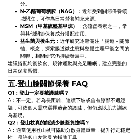
分。
N-乙醯葡萄糖胺（NAG）
：近年受到關節保養領
域關注，可作為日常營養補充來源。
MSM（甲基硫醯基甲烷）
：含硫營養素之一，常
與其他關節保養成分搭配使用。
益生菌與後生元
：近年研究逐漸關注「腸道－關節
軸」概念，探索腸道微生態與整體生理平衡之間的
關聯，相關研究仍持續發展中。
建議搭配均衡飲食、規律運動與充足睡眠，建立完整的
日常保養習慣。
五.登山膝關節保養 FAQ
Q1：登山一定要戴護膝嗎？
A：不一定。若為長距離、連續下坡或曾有膝部不適經
驗，可依個人需求選擇適合的護膝，但仍應以肌力訓練
為基礎。
Q2：登山杖真的能減少膝蓋負擔嗎？
A：適當使用登山杖可協助分散身體重量，提升行走穩定
性，是許多山友常見的輔助工具。