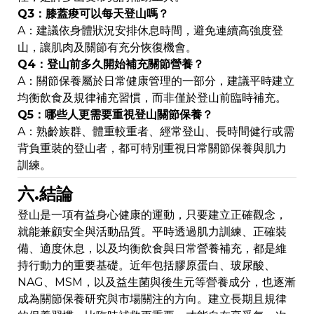
Q3：膝蓋痠可以每天登山嗎？
A：建議依身體狀況安排休息時間，避免連續高強度登
山，讓肌肉及關節有充分恢復機會。
Q4：登山前多久開始補充關節營養？
A：關節保養屬於日常健康管理的一部分，建議平時建立
均衡飲食及規律補充習慣，而非僅於登山前臨時補充。
Q5：哪些人更需要重視登山關節保養？
A：熟齡族群、體重較重者、經常登山、長時間健行或需
背負重裝的登山者，都可特別重視日常關節保養與肌力
訓練。
六.結論
登山是一項有益身心健康的運動，只要建立正確觀念，
就能兼顧安全與活動品質。平時透過肌力訓練、正確裝
備、適度休息，以及均衡飲食與日常營養補充，都是維
持行動力的重要基礎。近年包括膠原蛋白、玻尿酸、
NAG、MSM，以及益生菌與後生元等營養成分，也逐漸
成為關節保養研究與市場關注的方向。建立長期且規律