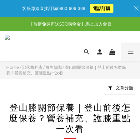
客服專線直接訂購0800-606-388
電話訂購
【限時特惠】超值5選3，最高現省1,770元
【首購免運再送500購物金】馬上加入會員
【限時特惠】全館滿1,000送500購物金！
【限時特惠】全館滿1,000送500購物金！
Home
/
部落格列表
/
養生知識
/
登山膝關節保養｜登山前後怎麼保
養？營養補充、護膝重點一次看
文章分類
登山膝關節保養｜登山前後怎
麼保養？營養補充、護膝重點
一次看