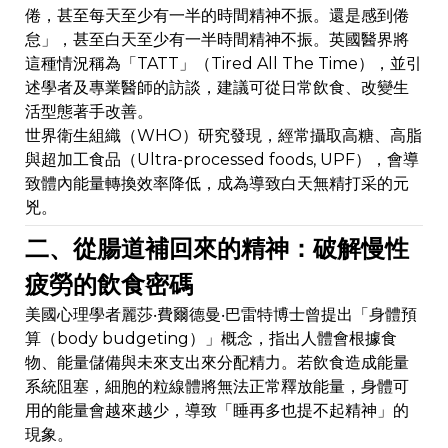
倦，甚至每天至少有一半的時間精神不振。還是感到倦
怠」，甚至白天至少有一半時間精神不振。英國醫界將
這種情況稱為「TATT」（Tired All The Time），並引
述學者及專業醫師的訪談，建議可從日常飲食、改變生
活型態著手改善。
世界衛生組織（WHO）研究發現，經常攝取高糖、高脂
與超加工食品（Ultra-processed foods, UPF），會導
致體內能量轉換效率降低，成為導致白天無精打采的元
兇。
二、從腸道補回來的精神：破解慢性
疲勞的飲食密碼
美國心理學者麗莎‧費爾德曼‧巴雷特博士曾提出「身體預
算（body budgeting）」概念，指出人體會根據食
物、能量儲備與未來支出來分配精力。若飲食造成能量
系統阻塞，細胞的粒線體將無法正常釋放能量，身體可
用的能量會越來越少，導致「睡再多也提不起精神」的
現象。