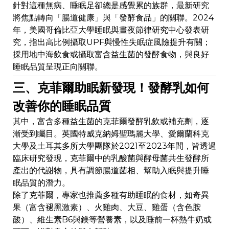
針對這種無病、睡眠足卻總是感覺累的族群，最新研究
將焦點轉向「腸道健康」與「發酵食品」的關聯。2024
年，美國哥倫比亞大學睡眠與晝夜節律研究中心發表研
究，指出高比例攝取UPF與慢性失眠症風險提升有關；
採用地中海飲食或攝取富含益生菌的發酵食物，與良好
睡眠品質呈現正向關聯。
三、克菲爾助眠新發現！發酵乳如何
改善你的睡眠品質
其中，富含多種益生菌的克菲爾發酵乳飲或補充劑，逐
漸受到矚目。英國特威克納姆聖瑪麗大學、愛爾蘭科克
大學及土耳其多所大學團隊於2021至2023年間，皆透過
臨床研究發現，克菲爾中的乳酸菌與酵母菌共生發酵所
產出的代謝物，具有調節腸道菌相、幫助入眠與提升睡
眠品質的潛力。
除了克菲爾，專家也推薦多種有助睡眠的食材，如奇異
果（富含褪黑激素）、火雞肉、大豆、雞蛋（含色胺
酸）、維生素B6與鎂等營養素，以及睡前一杯熱牛奶或