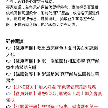
可可，皆對身心放鬆有幫助。
專家建議，若每天起床後仍覺得倦怠，應檢視是否過度
依賴高糖高脂飲食、睡前使用3C產品，或忽略了腸道保
養。透過規律作息、適度運動、攝取益生菌等整合策
略，不僅有助入眠，也能讓白天更有活力。
延伸閱讀
👉【健康專
欄】
吃出透亮膚色！夏日美白知識懶
人包
👉【健康專欄】
睡眠、腸道菌群相互影響 克菲爾
益生菌幫助入睡
👉【媒體報導】
睡醒還是累 克菲爾益生菌具改善
潛力
👉
【LINE官方】
加入好友 享免費健康諮詢服務
👉
【會員好康】
送您500元購物金！馬上加入會員
領取
👉
【訂閱電子報】
獲得每月特惠、健康新知第一