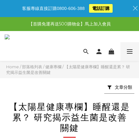
客服專線直接訂購0800-606-388
電話訂購
【限時特惠】超值5選3，最高現省1,770元
【首購免運再送500購物金】馬上加入會員
【限時特惠】全館滿1,000送500購物金！
【限時特惠】全館滿1,000送500購物金！
Home
/
部落格列表
/
健康專欄
/
【太陽星健康專欄】睡醒還是累？ 研
究揭示益生菌是改善關鍵
文章分類
【太陽星健康專欄】睡醒還是
累？ 研究揭示益生菌是改善
關鍵