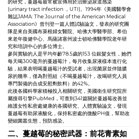
的研究，蔓越莓最常被宣傳用於治療泌尿道感染
(urinary tract infection ，UTI)。1994年《美國醫學會
雜誌JAMA: The Journal of the American Medical
Association》曾刊登一篇人體試驗論文，發表的研究團
隊是來自美國布萊根婦女醫院、哈佛大學醫學部、希伯
來老年復健中心、馬薩諸塞州波士頓哈佛醫學院老年研
究和培訓中心的多位博士。
參與實驗的人是平均年齡78.5歲的153 位銀髮女性，她們
每天喝300毫升的蔓越莓汁，每月收集尿液樣本進行化
驗，結果表明喝蔓越莓汁的受試者，出現菌尿並伴隨膿
尿的幾率，僅為對照組（不喝蔓越莓汁，改喝研究人員
專門製備的合成安慰劑飲料）的42%。
此後各國科學家積極投入相關研究，美國衛生研究院所
屬搜尋引擎PubMed，可查到341篇關於蔓越莓改善並
維護女性私密處健康的各國研究、人體實驗論文，發現
蔓越莓有助尿液酸化，保持私密處的微酸PH值，幫助改
變細菌叢生態，預防感染。
二、蔓越莓的秘密武器：前花青素如