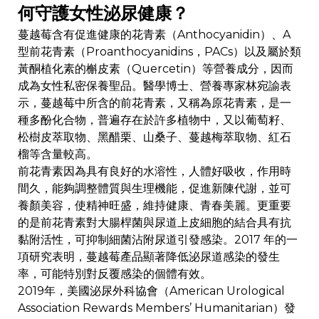
何守護女性泌尿健康？
蔓越莓含有促進健康的花青素（Anthocyanidin）、A
型前花青素（Proanthocyanidins，PACs）以及屬於類
黃酮植化素的槲皮素（Quercetin）等營養成分，因而
成為女性私密保養聖品。醫學博士、營養專家林宛諭表
示，蔓越莓中所含的前花青素，又稱為原花青素，是一
種多酚化合物，普遍存在於許多植物中，又以葡萄籽、
松樹皮萃取物、黑醋栗、山桑子、蔓越梅萃取物、紅石
榴等含量較高。
前花青素因為具有良好的水溶性，人體好吸收，作用時
間久，能夠調整體質與生理機能，促進新陳代謝，並可
養顏美容，使精神旺盛，維持健康、青春美麗。更重要
的是前花青素對大腸桿菌與尿道上皮細胞的結合具有抗
黏附活性，可抑制細菌沾附尿道引發感染。2017 年的一
項研究表明，蔓越莓產品顯著降低泌尿道感染的發生
率，可能特別對反覆感染的個體有效。
2019年，美國泌尿外科協會（American Urological
Association Rewards Members’ Humanitarian）發