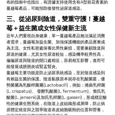
布的指南中也指出，有證據支持使用含有A型前花青素的
蔓越莓產品，可能預防復發性泌尿道感染。
三、從泌尿到陰道，雙重守護！蔓越
莓＋益生菌成女性保健新主流
近年人們重視自身健康，單一蔓越莓產品無法滿足消費
者需求，蔓越莓加益生菌、加強保護機能的產品逐漸成
為主流。女性私密處保養比男性麻煩，需要兼顧陰道與
尿道的健康，尤其女性尿道較短，感染機率較男性高，
偏偏尿道與陰道的開口處相近，容易相互影響，進而可
能發展成膀胱炎或腎盂腎炎。
蔓越莓主要功能是防止泌尿系統感染，至於陰道感染則
有賴益生菌的保護。陰道黏膜原本就存在乳酸菌叢，優
勢菌屬為乳酸桿菌屬(Lactobacill)，例如：捲曲乳桿菌
(L. crispatus)、 發酵乳酸菌(L. fermentum)、詹氏乳
酸菌(L. jensenii)及加氏乳桿菌(L. gasseri)，形成穩定酸
性的健康生態系統，在陰道上皮組織形成屏障，防止病
原體定殖並與之競爭陰道表皮細胞吸附的位置和營養，