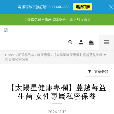
客服專線直接訂購0800-606-388
電話訂購
【限時特惠】超值5選3，最高現省1,770元
【首購免運再送500購物金】馬上加入會員
【限時特惠】全館滿1,000送500購物金！
【限時特惠】全館滿1,000送500購物金！
Home
/
部落格列表
/
健康專欄
/
【太陽星健康專欄】蔓越莓益生菌 女
性專屬私密保養
文章分類
【太陽星健康專欄】蔓越莓益
生菌 女性專屬私密保養
2024-11-12