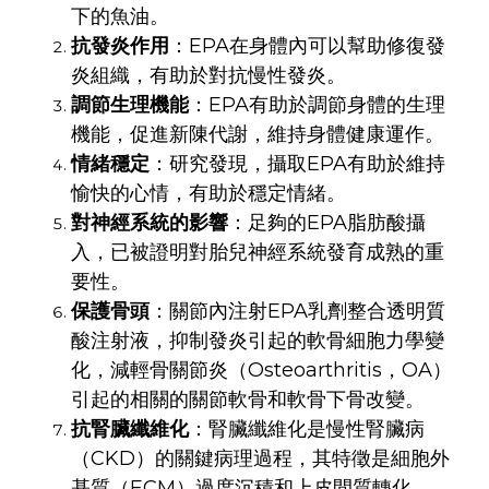
下的魚油。
抗發炎作用
：EPA在身體內可以幫助修復發
炎組織，有助於對抗慢性發炎。
調節生理機能
：EPA有助於調節身體的生理
機能，促進新陳代謝，維持身體健康運作。
情緒穩定
：研究發現，攝取EPA有助於維持
愉快的心情，有助於穩定情緒。
對神經系統的影響
：足夠的EPA脂肪酸攝
入，已被證明對胎兒神經系統發育成熟的重
要性。
保護骨頭
：關節內注射EPA乳劑整合透明質
酸注射液，抑制發炎引起的軟骨細胞力學變
化，減輕骨關節炎（Osteoarthritis，OA）
引起的相關的關節軟骨和軟骨下骨改變。
抗腎臟纖維化
：腎臟纖維化是慢性腎臟病
（CKD）的關鍵病理過程，其特徵是細胞外
基質（ECM）過度沉積和上皮間質轉化