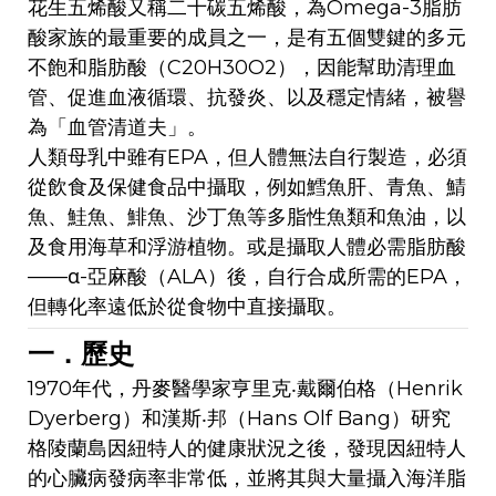
花生五烯酸又稱二十碳五烯酸，為Omega-3脂肪
酸家族的最重要的成員之一，是有五個雙鍵的多元
不飽和脂肪酸（C20H30O2），因能幫助清理血
管、促進血液循環、抗發炎、以及穩定情緒，被譽
為「血管清道夫」。
人類母乳中雖有EPA，但人體無法自行製造，必須
從飲食及保健食品中攝取，例如鱈魚肝、青魚、鯖
魚、鮭魚、鯡魚、沙丁魚等多脂性魚類和魚油，以
及食用海草和浮游植物。或是攝取人體必需脂肪酸
——α-亞麻酸（ALA）後，自行合成所需的EPA，
但轉化率遠低於從食物中直接攝取。
一．歷史
1970年代，丹麥醫學家亨里克‧戴爾伯格（Henrik
Dyerberg）和漢斯‧邦（Hans Olf Bang）研究
格陵蘭島因紐特人的健康狀況之後，發現因紐特人
的心臟病發病率非常低，並將其與大量攝入海洋脂