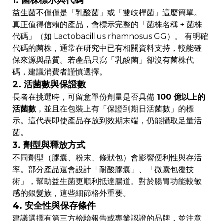
1. 菌株標示與代碼
益生菌不僅僅是「乳酸菌」或「雙歧桿菌」這麼簡單。
真正值得信賴的產品，會標示完整的「菌株名稱 + 菌株
代碼」（如 Lactobacillus rhamnosus GG）。 有明確
代碼的菌株，通常在研究中已有相關資料支持，較能確
保來源與品質。若產品只寫「乳酸菌」卻沒有菌株代
碼，建議消費者謹慎選擇。
2. 活菌數與保證數
長者在挑選時，可留意單份劑量是否具備
100 億以上的
活菌數
，並且在包裝上有「保證到期日活菌數」的標
示。這代表即使產品存放到效期末端，仍能攝取足量活
菌。
3. 劑型與釋放方式
不同劑型（膠囊、粉末、條狀包）會影響便利性與存活
率。部分產品還會設計「耐酸膠囊」、「微囊包覆技
術」，幫助益生菌更順利抵達腸道。對於腸胃功能較敏
感的銀髮族，這些細節格外重要。
4. 安全性與保存條件
建議選擇有第三方檢驗報告或專業認證的品牌，並注意