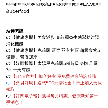
9%9E%E5%85%B8/%E8%8B%B1%E8%AA%9E
/superfood
延伸閱讀
👉【
健康專欄】
美食滿腹 克菲爾益生菌幫助維護
消化機能
👉【健康專欄】
克菲爾 藍莓 羽衣甘藍 超級食物3
強聯手 營養加乘
👉【媒體報導】
太陽星克菲爾3種超級食物 足量
3g 一天有感
👉
【LINE官方】
加入好友 享免費健康諮詢服務
👉
【會員好康】
送您500元購物金！馬上加入會員
領取
👉
【訂閱電子報】
獲得每月特惠、健康新知第一
手消息！