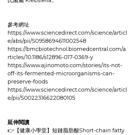
氏菌屬 Klebsiella。
參考網址
https://www.sciencedirect.com/science/articl
e/abs/pii/S0958694611002548
https://bmcbiotechnol.biomedcentral.com/a
rticles/10.1186/s12896-017-0369-y
https://www.ajinomoto.com/stories/its-not-
off-its-fermented-microorganisms-can-
preserve-foods
https://www.sciencedirect.com/science/articl
e/pii/S0022316622080105
延伸閱讀
👉【健康小學堂】
短鏈脂肪酸Short-chain fatty