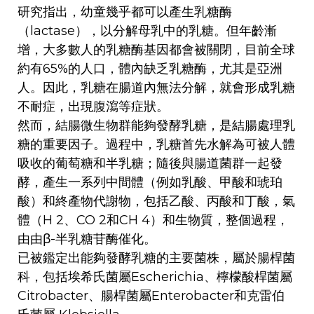
研究指出，幼童幾乎都可以產生乳糖酶
（lactase），以分解母乳中的乳糖。但年齡漸
增，大多數人的乳糖酶基因都會被關閉，目前全球
約有65%的人口，體內缺乏乳糖酶，尤其是亞洲
人。因此，乳糖在腸道內無法分解，就會形成乳糖
不耐症，出現腹瀉等症狀。
然而，結腸微生物群能夠發酵乳糖，是結腸處理乳
糖的重要因子。過程中，乳糖首先水解為可被人體
吸收的葡萄糖和半乳糖；隨後與腸道菌群一起發
酵，產生一系列中間體（例如乳酸、甲酸和琥珀
酸）和終產物代謝物，包括乙酸、丙酸和丁酸，氣
體（H 2、CO 2和CH 4）和生物質，整個過程，
由由β-半乳糖苷酶催化。
已被鑑定出能夠發酵乳糖的主要菌株，屬於腸桿菌
科，包括埃希氏菌屬Escherichia、檸檬酸桿菌屬
Citrobacter、腸桿菌屬Enterobacter和克雷伯