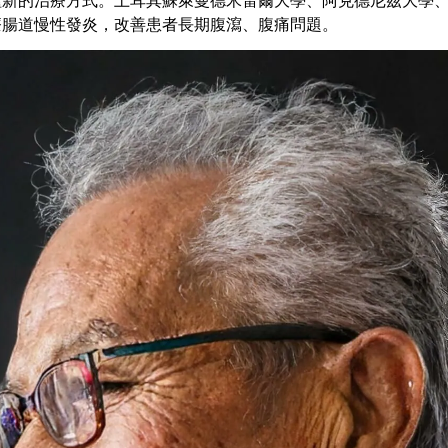
種新的治療方式。土耳其蘇萊曼德米雷爾大學、阿克德尼茲大學
療腸道慢性發炎，改善患者長期腹瀉、腹痛問題。