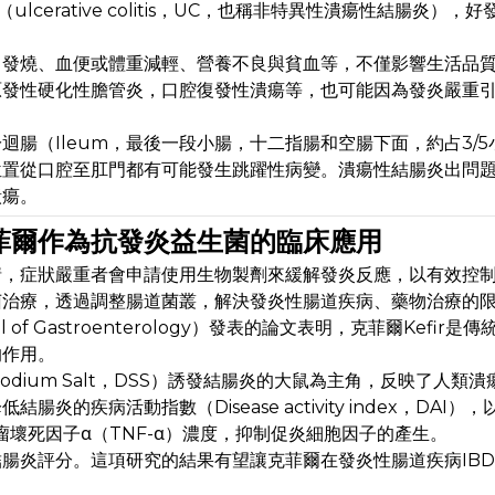
（ulcerative colitis，UC，也稱非特異性潰瘍性結腸炎），好
、發燒、血便或體重減輕、營養不良與貧血等，不僅影響生活品
原發性硬化性膽管炎，口腔復發性潰瘍等，也可能因為發炎嚴重
腸（Ileum，最後一段小腸，十二指腸和空腸下面，約占3/5
位置從口腔至肛門都有可能發生跳躍性病變。潰瘍性結腸炎出問
潰瘍。
菲爾作為抗發炎益生菌的臨床應用
情，症狀嚴重者會申請使用生物製劑來緩解發炎反應，以有效控
菌治療，透過調整腸道菌叢，解決發炎性腸道疾病、藥物治療的
of Gastroenterology）發表的論文表明，克菲爾Kefir是
的作用。
e Sodium Salt，DSS）誘發結腸炎的大鼠為主角，反映了人類
疾病活動指數（Disease activity index，DAI）
瘤壞死因子α（TNF-α）濃度，抑制促炎細胞因子的產生。
腸炎評分。這項研究的結果有望讓克菲爾在發炎性腸道疾病IB