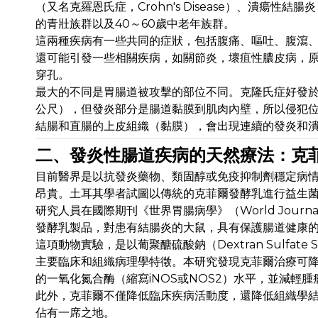
（又名克羅恩氏症，Crohn's Disease）、潰瘍性結腸炎
的青壯族群以及40～60歲中老年族群。
這兩種疾病有一些共同的症狀，包括腹痛、嘔吐、腹瀉
還可能引發一些相關疾病，如關節炎，壞疽性膿皮病，
穿孔。
最大的不同是胃腸道被攻擊的部位不同。克隆氏症好發於迴
公尺），但發炎部分是腸道黏膜到肌肉內壁，所以侵犯
結腸和直腸的上皮組織（黏膜），會出現連續的發炎和
二、發炎性腸道疾病的天然療法：克
目前醫界是以抗發炎藥物、類固醇或免疫抑制劑穩定病
昂貴。土耳其學者試圖以傳統的克菲爾發酵乳進行益生
研究人員在國際期刊《世界胃腸病學》（World Journal 
發酵乳製品，對患有結腸炎的大鼠，具有保護腸道健康
這項動物實驗，是以葡聚醣硫酸鈉（Dextran Sulfat
主要臨床和組織病理學特徵。本研究發現克菲爾治療可降低結腸炎的
的一氧化氮合酶（縮寫iNOS或NOS2）水平，並減輕腫
此外，克菲爾不僅降低臨床疾病活動度，還降低組織學結
佔有一席之地。