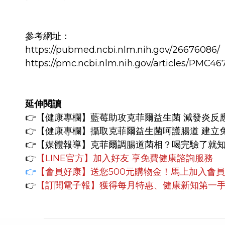
參考網址：
https://pubmed.ncbi.nlm.nih.gov/26676086/
https://pmc.ncbi.nlm.nih.gov/articles/PMC46
延伸閱讀
👉【
健康專欄】
藍莓助攻克菲爾益生菌 減發炎反
👉【健康專欄】
攝取克菲爾益生菌呵護腸道 建立
👉【媒體報導】
克菲爾調腸道菌相？喝完驗了就
👉
【LINE官方】
加入好友 享免費健康諮詢服務
👉
【會員好康】
送您500元購物金！馬上加入會
👉
【訂閱電子報】
獲得每月特惠、健康新知第一