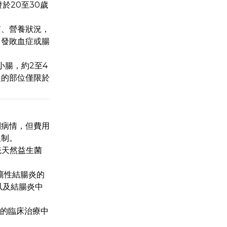
發於20至30歲
質、營養狀況，
引發敗血症或腸
小腸，約2至4
題的部位僅限於
制病情，但費用
限制。
傳統天然益生菌
潰瘍性結腸炎的
，以及結腸炎中
D的臨床治療中