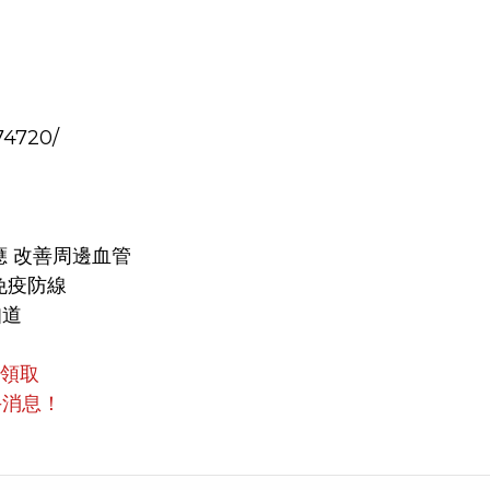
74720/
應 改善周邊血管
免疫防線
知道
員領取
手消息！