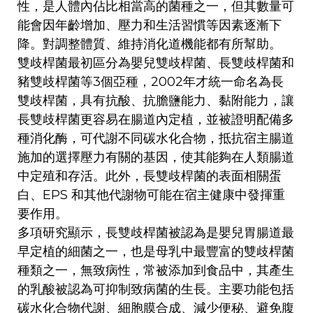
性，是人體內佔比相當高的菌種之一，但其數量可
能會因年齡增加、壓力和生活習慣等因素逐漸下
降。對調整體質、維持消化道機能都有所幫助。
雙歧桿菌最初區分為嬰兒雙歧桿菌、長雙歧桿菌和
豬雙歧桿菌等3個亞種，2002年才統一命名為長
雙歧桿菌，具有抗酸、抗膽鹽能力、黏附能力，讓
長雙歧桿菌更容易在腸道內定植，並被證明配備多
種消化酶，可代謝不同碳水化合物，抵抗宿主腸道
施加的選擇壓力有關的基因，使其能夠在人類腸道
中定殖和存活。此外，長雙歧桿菌的表面相關蛋
白、EPS 和其他代謝物可能在宿主健康中發揮重
要作用。
多項研究顯示，長雙歧桿菌被認為是嬰兒胃腸道最
早定植的細菌之一，也是母乳中最豐富的雙歧桿菌
種類之一，無致病性，常被添加到食品中，其產生
的乳酸被認為可抑制致病菌的生長。主要功能包括
碳水化合物代謝、細胞膜合成、減少便秘、避免腹