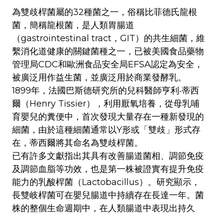
為雙歧桿菌屬的32種菌之一，俗稱比菲德氏龍根
菌，簡稱龍根菌，是人類胃腸道
（gastrointestinal tract，GIT）的共生細菌，維
繫消化道健康的關鍵菌種之一，已被美國食品藥物
管理局CDC和歐洲食品安全局EFSA認定為安全，
被廣泛用作益生菌，並廣泛用於商業發酵乳。
1899年，法國巴斯德研究所的兒科醫師亨利‧蒂西
爾（Henry Tissier），利用厭氧培養，從母乳哺
育嬰兒的糞便中，首次發現大量存在一種新發現的
細菌，由於這種細菌通常以Y形或「雙歧」形式存
在，蒂西爾將其命名為雙歧桿菌。
已有許多文獻指出其具有改善腸道菌相、調節免疫
及調節血脂等功效，也是第一株被證實有提升免疫
能力的乳酸桿菌（Lactobacillus）。研究顯示，
長雙岐桿菌可在嬰兒腸道中持續存在長達一年。菌
株的整個生命週期中，在人類腸道中表現出持久