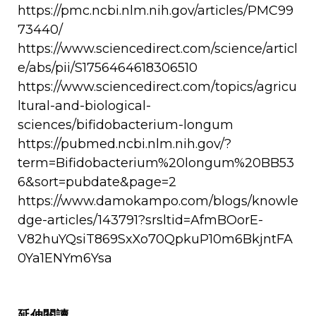
https://pmc.ncbi.nlm.nih.gov/articles/PMC99
73440/
https://www.sciencedirect.com/science/articl
e/abs/pii/S1756464618306510
https://www.sciencedirect.com/topics/agricu
ltural-and-biological-
sciences/bifidobacterium-longum
https://pubmed.ncbi.nlm.nih.gov/?
term=Bifidobacterium%20longum%20BB53
6&sort=pubdate&page=2
https://www.damokampo.com/blogs/knowle
dge-articles/143791?srsltid=AfmBOorE-
V82huYQsiT869SxXo70QpkuP10m6BkjntFA
0Ya1ENYm6Ysa
延伸閱讀