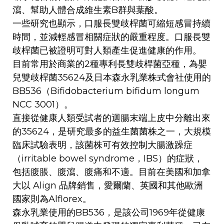
瀉、幫助⼈體合成維生素B群與葉酸。
一些研究也顯示，口服長雙歧桿菌可縮短感冒持續
時間，並減輕感冒相關症狀的嚴重程度。口服長雙
歧桿菌已被證明可對人類產生促進健康的作用。
目前常用於商業的2種專利長雙歧桿菌亞種，為嬰
兒雙歧桿菌35624及日本森永乳業株式會社使用的
BB536（Bifidobacterium bifidum longum
NCC 3001）。
直接從健康人類受試者的迴腸末端上皮中分離出來
的35624，是研究最多的益生菌菌株之一，大規模
臨床試驗表明，該菌株可有效控制大腸激躁症
（irritable bowel syndrome，IBS）的症狀，
包括腹脹、腹瀉、腹痛和不適。目前在美國和加拿
大以 Align 品牌銷售，愛爾蘭、英國和其他歐洲
國家則為Alflorex。
森永乳業使用的BB536，是該公司1969年從健康